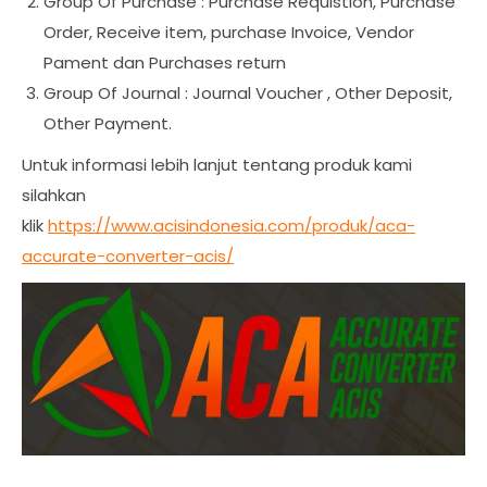
Group Of Purchase : Purchase Requistion, Purchase
Order, Receive item, purchase Invoice, Vendor
Pament dan Purchases return
Group Of Journal : Journal Voucher , Other Deposit,
Other Payment.
Untuk informasi lebih lanjut tentang produk kami
silahkan
klik
https://www.acisindonesia.com/produk/aca-
accurate-converter-acis/