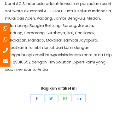
Kami ACIS Indonesia adalah konsultan penjualan resmi
software akuntansi ACCURATE untuk seluruh Indonesia
mulai dari Aceh, Padang, Jambi, Bengkulu, Medan,
Palembang, Bangka Belitung, Serang, Jakarta,
Bandung, Semarang, Surabaya, Bali, Pontianak,
Balikpapan, Manado, Makasar sampai Jayapura.
Dapatkan info lebih lanjut dari kami dengan
menghubungi email
info@acisindonesia.com
atau telp
021-29018652 dengan Tim Solution Expert kami yang
siap membantu Anda.
Bagikan artikel ini
Share
Share
Share
Share
on
on
on
on
Facebook
Twitter
WhatsApp
LinkedIn