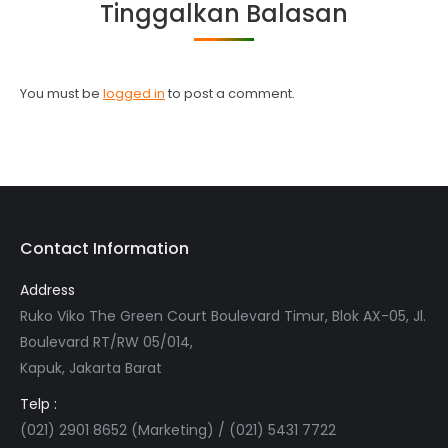
Tinggalkan Balasan
You must be
logged in
to post a comment.
Contact Information
Address
Ruko Viko The Green Court Boulevard Timur, Blok AX-05, Jl.
Boulevard RT/RW 05/014,
Kapuk, Jakarta Barat
Telp :
(021) 2901 8652 (Marketing) / (021) 5431 7722