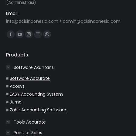
(Administrasi)
Email :
info@acisindonesia.com
/
admin@acisindonesia.com
Find us on:
Facebook
YouTube
Instagram
Website
Whatsapp
page
page
page
page
page
opens
opens
opens
opens
opens
Products
in
in
in
in
in
Software Akuntansi
new
new
new
new
new
window
window
window
window
window
■
Software Accurate
■
Acosys
■
EASY Accounting System
■
Jurnal
■
Zahir Accounting Software
Tools Accurate
Point of Sales