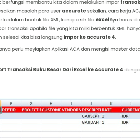
at berfungsi membantu kita dalam melakukan impor
transak
esaikan masalah para user
accurate
sekalian. cara kerja AC
or kedalam bentuk file XML, kenapa sih file
exceln
ya harus di 
 transaksi apabila file yang kita miliki berbentuk XML. 
ah selesai kita bisa langsung
impor ke accurate 4.
a perlu meyiapkan Aplikasi ACA dan mengisi master data e
rt Transaksi Buku Besar Dari Excel ke Accurate 4
dengan