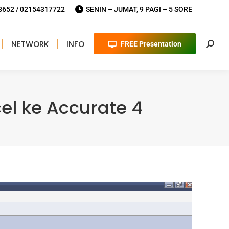
652 / 02154317722
SENIN – JUMAT, 9 PAGI – 5 SORE
NETWORK
INFO
FREE Presentation
Searc
el ke Accurate 4