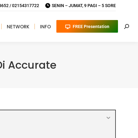
652 / 02154317722
SENIN – JUMAT, 9 PAGI – 5 SORE
NETWORK
INFO
FREE Presentation
Searc
i Accurate