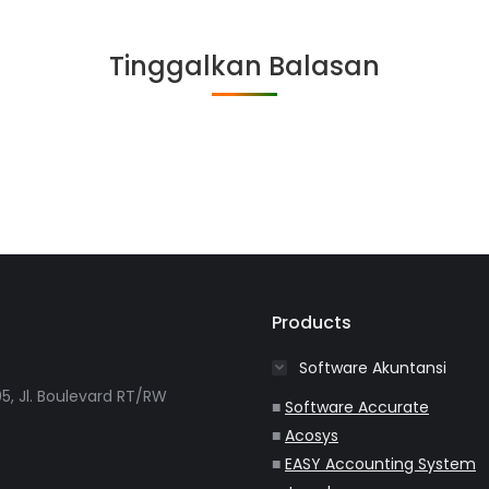
on
on
on
on
Facebook
Twitter
WhatsApp
LinkedIn
Tinggalkan Balasan
Products
Software Akuntansi
5, Jl. Boulevard RT/RW
■
Software Accurate
■
Acosys
■
EASY Accounting System