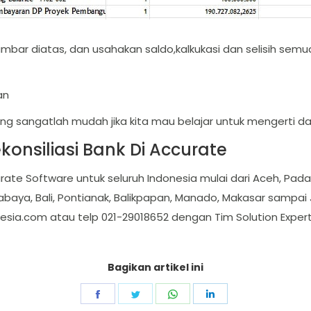
mbar diatas, dan usahakan saldo,kalkukasi dan selisih sem
an
ang sangatlah mudah jika kita mau belajar untuk mengerti 
onsiliasi Bank Di Accurate
rate Software untuk seluruh Indonesia mulai dari Aceh, Pa
abaya, Bali, Pontianak, Balikpapan, Manado, Makasar sampai J
esia.com
atau telp 021-29018652 dengan Tim Solution Exper
Bagikan artikel ini
Share
Share
Share
Share