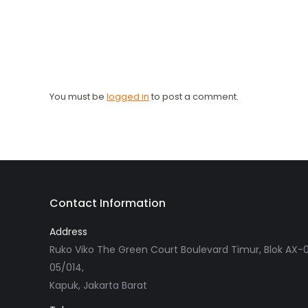
You must be
logged in
to post a comment.
Contact Information
Address
Ruko Viko The Green Court Boulevard Timur, Blok AX-0
05/014,
Kapuk, Jakarta Barat