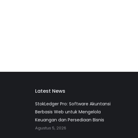
Latest News
StokLedger Pro: Software Akuntansi
Berbasis Web untuk Mengelola
Keuangan dan Persediaan Bisnis
Agustus 5, 2026