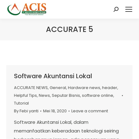
Search:
ACCURATE 5
Software Akuntansi Lokal
ACCURATE NEWS
,
General
,
Hardware news
,
header
,
Helpful Tips
,
News
,
Seputar Bisnis
,
software online
,
Tutorial
By
Febi yanti
Mei 18, 2020
Leave a comment
Software Akuntansi Lokal, dalam
memanfaatkan keberadaan teknologi seiring