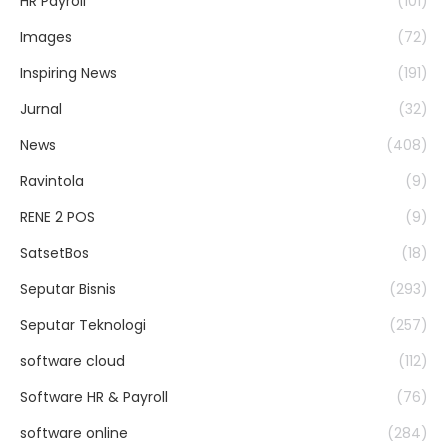
HR Payroll
(101)
Images
(72)
Inspiring News
(191)
Jurnal
(32)
News
(408)
Ravintola
(9)
RENE 2 POS
(9)
SatsetBos
(18)
Seputar Bisnis
(293)
Seputar Teknologi
(257)
software cloud
(112)
Software HR & Payroll
(76)
software online
(284)