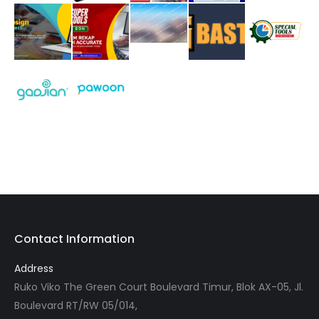
Contact Information
Address
Ruko Viko The Green Court Boulevard Timur, Blok AX-05, Jl.
Boulevard RT/RW 05/014,