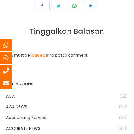
Share
Share
Share
Share
on
on
on
on
Facebook
Twitter
WhatsApp
LinkedIn
Tinggalkan Balasan
You must be
logged in
to post a comment.
Categories
ACA
(22)
ACA NEWS
(92)
Accounting Service
(63)
ACCURATE NEWS
(851)