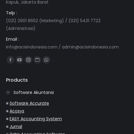
Kapuk, Jakarta Barat
Telp :
(021) 2901 8652 (Marketing) / (021) 5431 7722
(Administrasi)
Email :
info@acisindonesia.com
/
admin@acisindonesia.com
Find us on:
Facebook
YouTube
Instagram
Website
Whatsapp
page
page
page
page
page
opens
opens
opens
opens
opens
Products
in
in
in
in
in
Software Akuntansi
new
new
new
new
new
window
window
window
window
window
■
Software Accurate
■
Acosys
■
EASY Accounting System
■
Jurnal