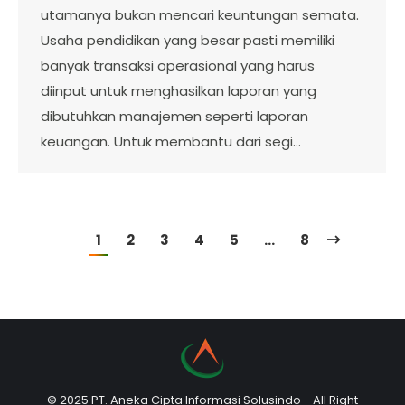
utamanya bukan mencari keuntungan semata.
Usaha pendidikan yang besar pasti memiliki
banyak transaksi operasional yang harus
diinput untuk menghasilkan laporan yang
dibutuhkan manajemen seperti laporan
keuangan. Untuk membantu dari segi…
1
2
3
4
5
…
8
© 2025 PT. Aneka Cipta Informasi Solusindo - All Right