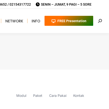
652 / 02154317722
SENIN – JUMAT, 9 PAGI – 5 SORE
NETWORK
INFO
FREE Presentation
Searc
Modul
Paket
Cara Pakai
Kontak