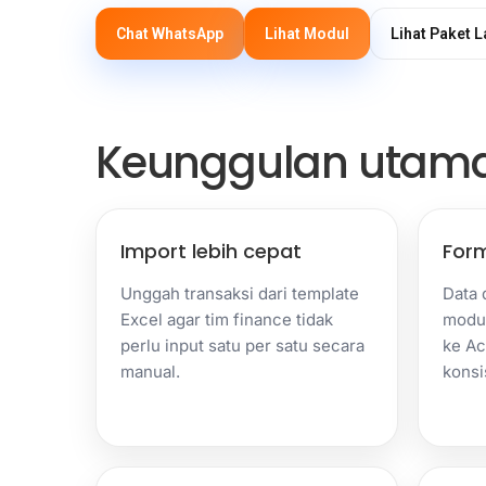
Chat WhatsApp
Lihat Modul
Lihat Paket 
Keunggulan utam
Import lebih cepat
Form
Unggah transaksi dari template
Data 
Excel agar tim finance tidak
modul
perlu input satu per satu secara
ke Ac
manual.
konsi