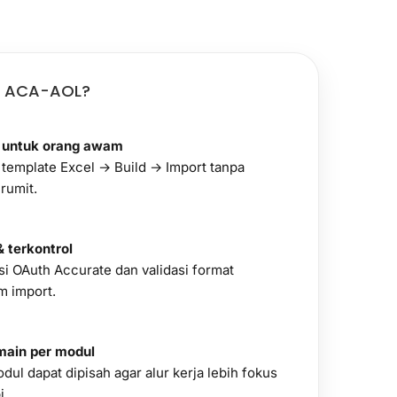
 ACA-AOL?
 untuk orang awam
 template Excel → Build → Import tanpa
 rumit.
 terkontrol
si OAuth Accurate dan validasi format
m import.
ain per modul
dul dapat dipisah agar alur kerja lebih fokus
i.