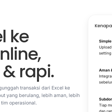
Kenapa
l ke
Simple
line,
Upload
setting
 & rapi.
Aman &
Integra
sebelu
ggah transaksi dari Excel ke
ut yang berulang, lebih aman, lebih
Subdom
 tim operasional.
Tiap mo
dan rap