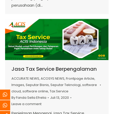
perusahaan (di…
Jasa Tax Service Berpengalaman
ACCURATE NEWS
,
ACOSYS NEWS
,
Frontpage Article
,
Images
,
Seputar Bisnis
,
Seputar Teknologi
,
software
cloud
,
software online
,
Tax Service
By
Fanda Sella Efrelia
Juli 13, 2020
Leave a comment
Penjelasan Mengenai Jasa Tax Service