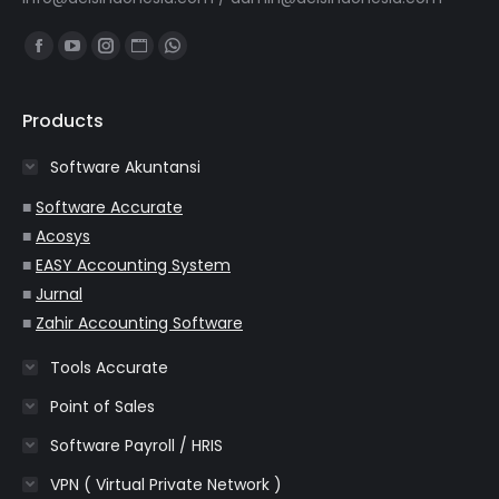
Find us on:
Facebook
YouTube
Instagram
Website
Whatsapp
page
page
page
page
page
opens
opens
opens
opens
opens
Products
in
in
in
in
in
Software Akuntansi
new
new
new
new
new
window
window
window
window
window
■
Software Accurate
■
Acosys
■
EASY Accounting System
■
Jurnal
■
Zahir Accounting Software
Tools Accurate
Point of Sales
Software Payroll / HRIS
VPN ( Virtual Private Network )