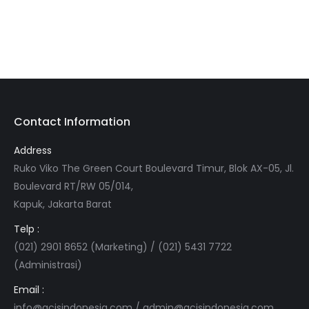
Contact Information
Address
Ruko Viko The Green Court Boulevard Timur, Blok AX-05, Jl.
Boulevard RT/RW 05/014,
Kapuk, Jakarta Barat
Telp :
(021) 2901 8652 (Marketing) / (021) 5431 7722
(Administrasi)
Email :
info@acisindonesia.com
/
admin@acisindonesia.com