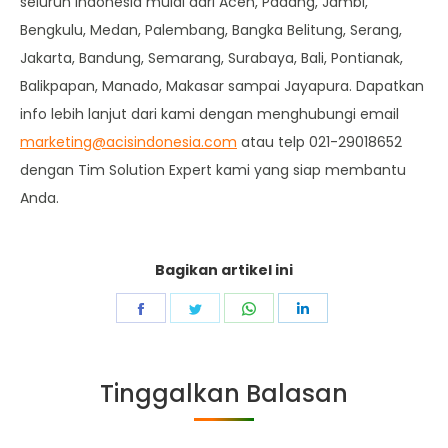
seluruh Indonesia mulai dari Aceh, Padang, Jambi,
Bengkulu, Medan, Palembang, Bangka Belitung, Serang,
Jakarta, Bandung, Semarang, Surabaya, Bali, Pontianak,
Balikpapan, Manado, Makasar sampai Jayapura. Dapatkan
info lebih lanjut dari kami dengan menghubungi email
marketing@acisindonesia.com
atau telp 021-29018652
dengan Tim Solution Expert kami yang siap membantu
Anda.
Bagikan artikel ini
Share
Share
Share
Share
on
on
on
on
Facebook
Twitter
WhatsApp
LinkedIn
Tinggalkan Balasan