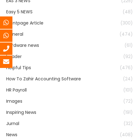
EAS 3 NEWS
(225)
Easy 5 NEWS
(48)
Frontpage Article
(300)
General
(474)
Hardware news
(61)
header
(92)
Helpful Tips
(476)
How To Zahir Accounting Software
(24)
HR Payroll
(101)
Images
(72)
Inspiring News
(191)
Jurnal
(32)
News
(408)