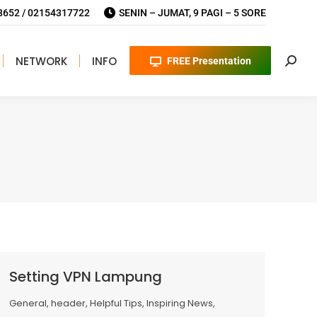
652 / 02154317722
SENIN – JUMAT, 9 PAGI – 5 SORE
NETWORK
INFO
FREE Presentation
Searc
Setting VPN Lampung
General
,
header
,
Helpful Tips
,
Inspiring News
,