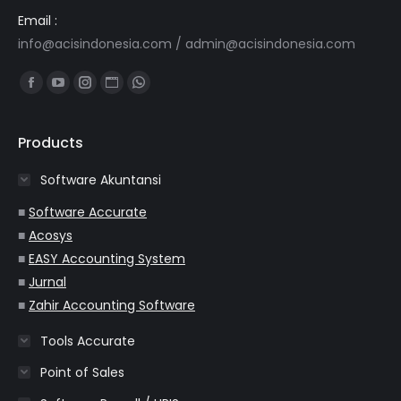
Email :
info@acisindonesia.com
/
admin@acisindonesia.com
Find us on:
Facebook
YouTube
Instagram
Website
Whatsapp
page
page
page
page
page
opens
opens
opens
opens
opens
Products
in
in
in
in
in
Software Akuntansi
new
new
new
new
new
window
window
window
window
window
■
Software Accurate
■
Acosys
■
EASY Accounting System
■
Jurnal
■
Zahir Accounting Software
Tools Accurate
Point of Sales