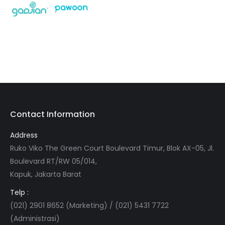
Contact Information
Address
Ruko Viko The Green Court Boulevard Timur, Blok AX-05, Jl.
Boulevard RT/RW 05/014,
Kapuk, Jakarta Barat
Telp :
(021) 2901 8652 (Marketing) / (021) 5431 7722
(Administrasi)