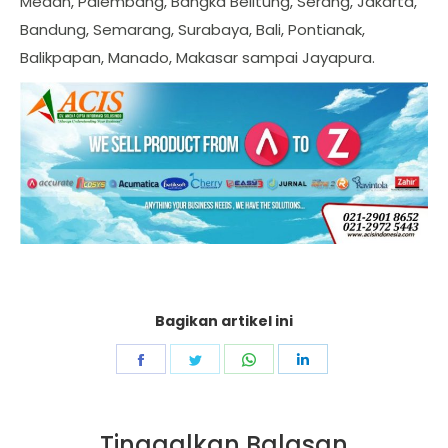
Medan, Palembang, Bangka Belitung, Serang, Jakarta,
Bandung, Semarang, Surabaya, Bali, Pontianak,
Balikpapan, Manado, Makasar sampai Jayapura.
Bagikan artikel ini
Share
Share
Share
Share
on
on
on
on
Facebook
Twitter
WhatsApp
LinkedIn
Tinggalkan Balasan