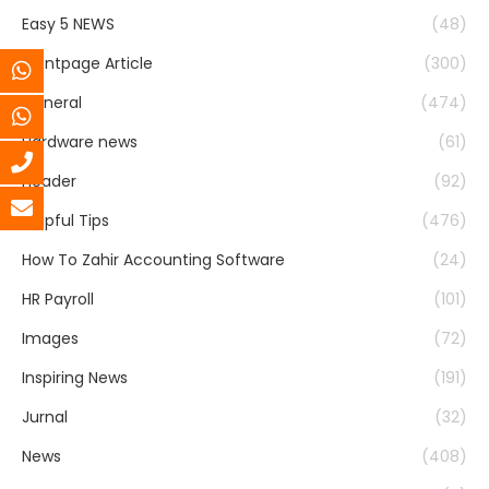
Easy 5 NEWS
(48)
Frontpage Article
(300)
General
(474)
Hardware news
(61)
header
(92)
Helpful Tips
(476)
How To Zahir Accounting Software
(24)
HR Payroll
(101)
Images
(72)
Inspiring News
(191)
Jurnal
(32)
News
(408)