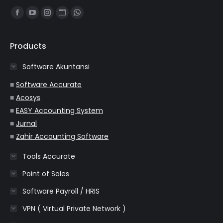
Find us on:
Facebook
YouTube
Instagram
Website
Whatsapp
page
page
page
page
page
opens
opens
opens
opens
opens
Products
in
in
in
in
in
Software Akuntansi
new
new
new
new
new
window
window
window
window
window
■
Software Accurate
■
Acosys
■
EASY Accounting System
■
Jurnal
■
Zahir Accounting Software
Tools Accurate
Point of Sales
Software Payroll / HRIS
VPN ( Virtual Private Network )