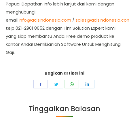
Papua. Dapatkan info lebih lanjut dari kami dengan
menghubungi
email
info@acisindonesia.com
/
sales@acisindonesia.co
telp 021-2901 8652 dengan Tim Solution Expert kami
yang siap membantu Anda. Free demo product ke
kantor Anda! Demikianlah Software Untuk Menghitung
Gaji.
Bagikan artikel ini
Share
Share
Share
Share
on
on
on
on
Facebook
Twitter
WhatsApp
LinkedIn
Tinggalkan Balasan