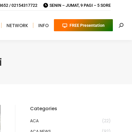
652 / 02154317722
SENIN – JUMAT, 9 PAGI – 5 SORE
NETWORK
INFO
FREE Presentation
Searc
i
Categories
ACA
(22)
ACA NEWS
(92)