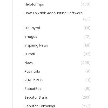
Helpful Tips
(476)
How To Zahir Accounting Software
(24)
HR Payroll
(101)
Images
(72)
Inspiring News
(191)
Jurnal
(32)
News
(408)
Ravintola
(9)
RENE 2 POS
(9)
SatsetBos
(18)
Seputar Bisnis
(293)
Seputar Teknologi
(257)