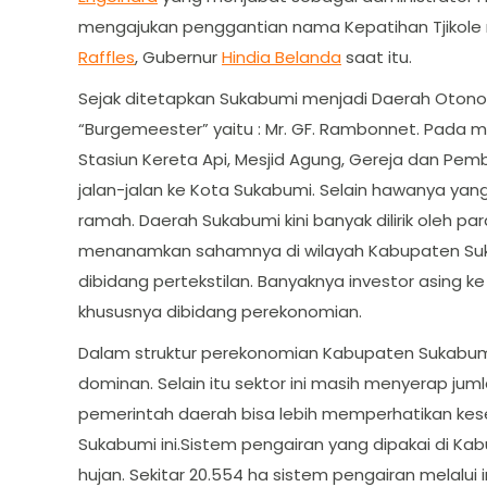
mengajukan penggantian nama Kepatihan Tjikol
Raffles
, Gubernur
Hindia Belanda
saat itu.
Sejak ditetapkan Sukabumi menjadi Daerah Otono
“Burgemeester” yaitu : Mr. GF. Rambonnet. Pada m
Stasiun Kereta Api, Mesjid Agung, Gereja dan Pemba
jalan-jalan ke Kota Sukabumi. Selain hawanya yan
ramah. Daerah Sukabumi kini banyak dilirik oleh pa
menanamkan sahamnya di wilayah Kabupaten Sukab
dibidang pertekstilan. Banyaknya investor asing 
khususnya dibidang perekonomian.
Dalam struktur perekonomian Kabupaten Sukabumi
dominan. Selain itu sektor ini masih menyerap jum
pemerintah daerah bisa lebih memperhatikan kes
Sukabumi ini.Sistem pengairan yang dipakai di K
hujan. Sekitar 20.554 ha sistem pengairan melalui ir