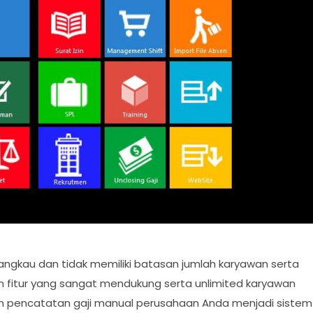
rjangkau dan tidak memiliki batasan jumlah karyawan serta
n fitur yang sangat mendukung serta unlimited karyawan
m pencatatan gaji manual perusahaan Anda menjadi sistem