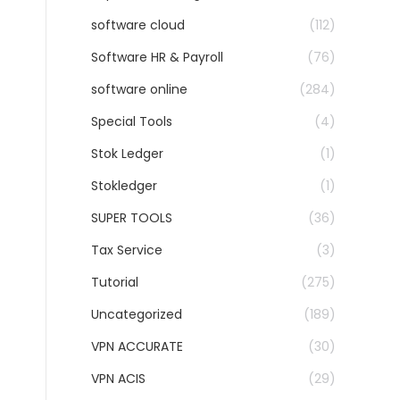
software cloud
(112)
Software HR & Payroll
(76)
software online
(284)
Special Tools
(4)
Stok Ledger
(1)
Stokledger
(1)
SUPER TOOLS
(36)
Tax Service
(3)
Tutorial
(275)
Uncategorized
(189)
VPN ACCURATE
(30)
VPN ACIS
(29)