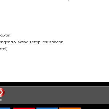
ryawan
engontrol Aktiva Tetap Perusahaan
otel)