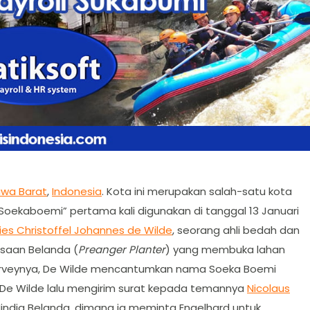
wa Barat
,
Indonesia
. Kota ini merupakan salah-satu kota
“Soekaboemi” pertama kali digunakan di tanggal 13 Januari
ies Christoffel Johannes de Wilde
, seorang ahli bedah dan
gsaan Belanda (
Preanger Planter
) yang membuka lahan
 surveynya, De Wilde mencantumkan nama Soeka Boemi
. De Wilde lalu mengirim surat kepada temannya
Nicolaus
india Belanda, dimana ia meminta Engelhard untuk