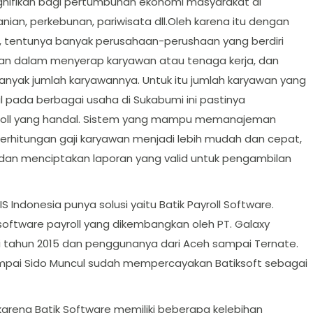
ignifikan bagi pertumbuhan ekonomi masyarakat di
ian, perkebunan, pariwisata dll.Oleh karena itu dengan
, tentunya banyak perusahaan-perushaan yang berdiri
an dalam menyerap karyawan atau tenaga kerja, dan
nyak jumlah karyawannya. Untuk itu jumlah karyawan yang
pada berbagai usaha di Sukabumi ini pastinya
roll yang handal. Sistem yang mampu memanajeman
rhitungan gaji karyawan menjadi lebih mudah dan cepat,
m dan menciptakan laporan yang valid untuk pengambilan
 Indonesia punya solusi yaitu Batik Payroll Software.
software payroll yang dikembangkan oleh PT. Galaxy
dari tahun 2015 dan penggunanya dari Aceh sampai Ternate.
ampai Sido Muncul sudah mempercayakan Batiksoft sebagai
karena Batik Software memiliki beberapa kelebihan