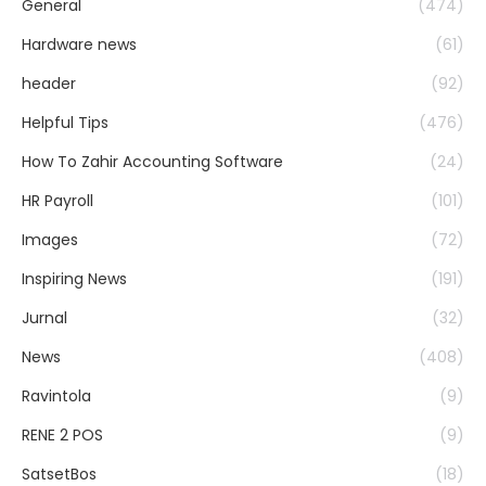
General
(474)
Hardware news
(61)
header
(92)
Helpful Tips
(476)
How To Zahir Accounting Software
(24)
HR Payroll
(101)
Images
(72)
Inspiring News
(191)
Jurnal
(32)
News
(408)
Ravintola
(9)
RENE 2 POS
(9)
SatsetBos
(18)