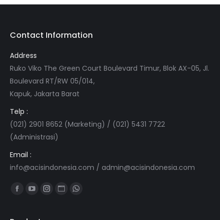
Contact Information
Address
Ruko Viko The Green Court Boulevard Timur, Blok AX-05, Jl.
Boulevard RT/RW 05/014,
Kapuk, Jakarta Barat
Telp :
(021) 2901 8652 (Marketing) / (021) 5431 7722
(Administrasi)
Email :
info@acisindonesia.com
/
admin@acisindonesia.com
Find us on:
Facebook
YouTube
Instagram
Website
Whatsapp
page
page
page
page
page