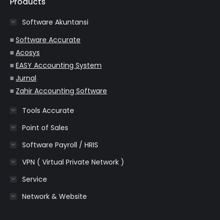
opens
opens
opens
opens
opens
Products
in
in
in
in
in
Software Akuntansi
new
new
new
new
new
window
window
window
window
window
■
Software Accurate
■
Acosys
■
EASY Accounting System
■
Jurnal
■
Zahir Accounting Software
Tools Accurate
Point of Sales
Software Payroll / HRIS
VPN ( Virtual Private Network )
Service
Network & Website