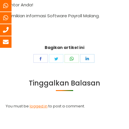
kantor Anda!
Demikian informasi Software Payroll Malang.
Bagikan artikel ini
Share
Share
Share
Share
on
on
on
on
Facebook
Twitter
WhatsApp
LinkedIn
Tinggalkan Balasan
You must be
logged in
to post a comment.