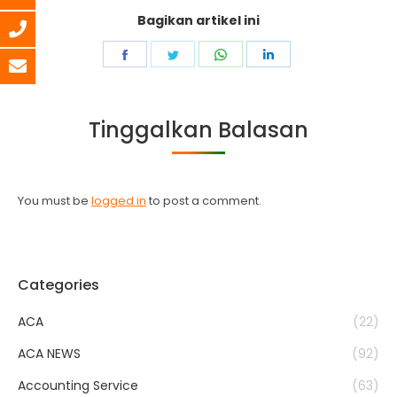
Bagikan artikel ini
Share
Share
Share
Share
on
on
on
on
Facebook
Twitter
WhatsApp
LinkedIn
Tinggalkan Balasan
You must be
logged in
to post a comment.
Categories
ACA
(22)
ACA NEWS
(92)
Accounting Service
(63)