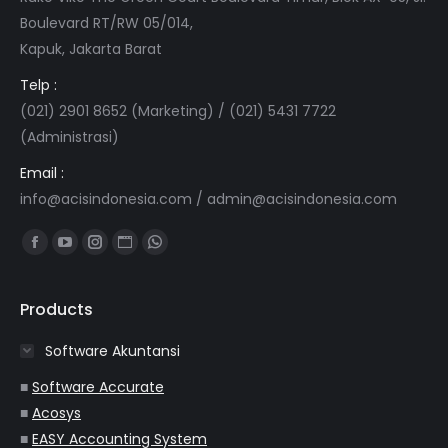
Boulevard RT/RW 05/014,
Kapuk, Jakarta Barat
Telp :
(021) 2901 8652 (Marketing) / (021) 5431 7722
(Administrasi)
Email :
info@acisindonesia.com
/
admin@acisindonesia.com
Find us on:
Facebook
YouTube
Instagram
Website
Whatsapp
page
page
page
page
page
opens
opens
opens
opens
opens
Products
in
in
in
in
in
Software Akuntansi
new
new
new
new
new
window
window
window
window
window
■
Software Accurate
■
Acosys
■
EASY Accounting System