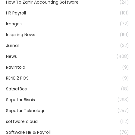
How To Zahir Accounting Software
(24)
HR Payroll
(101)
Images
(72)
Inspiring News
(191)
Jurnal
(32)
News
(408)
Ravintola
(9)
RENE 2 POS
(9)
SatsetBos
(18)
Seputar Bisnis
(293)
Seputar Teknologi
(257)
software cloud
(112)
Software HR & Payroll
(76)