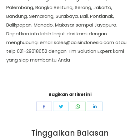
Palembang, Bangka Belitung, Serang, Jakarta,
Bandung, Semarang, Surabaya, Bali, Pontianak,
Balikpapan, Manado, Makasar sampai Jayapura.
Dapatkan info lebih lanjut dari kami dengan
menghubungi email
sales@acisindonesia.com
atau
telp 021-29018652 dengan Tim Solution Expert kami
yang siap membantu Anda
Bagikan artikel ini
Share
Share
Share
Share
on
on
on
on
Facebook
Twitter
WhatsApp
LinkedIn
Tinggalkan Balasan