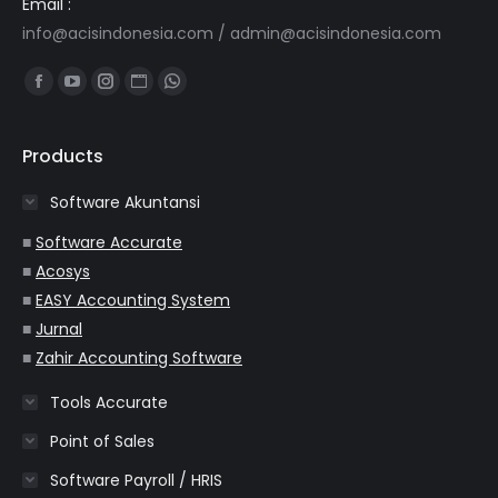
Email :
info@acisindonesia.com
/
admin@acisindonesia.com
Find us on:
Facebook
YouTube
Instagram
Website
Whatsapp
page
page
page
page
page
opens
opens
opens
opens
opens
Products
in
in
in
in
in
Software Akuntansi
new
new
new
new
new
window
window
window
window
window
■
Software Accurate
■
Acosys
■
EASY Accounting System
■
Jurnal
■
Zahir Accounting Software
Tools Accurate
Point of Sales
Software Payroll / HRIS