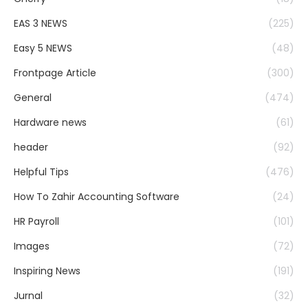
EAS 3 NEWS
(225)
Easy 5 NEWS
(48)
Frontpage Article
(300)
General
(474)
Hardware news
(61)
header
(92)
Helpful Tips
(476)
How To Zahir Accounting Software
(24)
HR Payroll
(101)
Images
(72)
Inspiring News
(191)
Jurnal
(32)