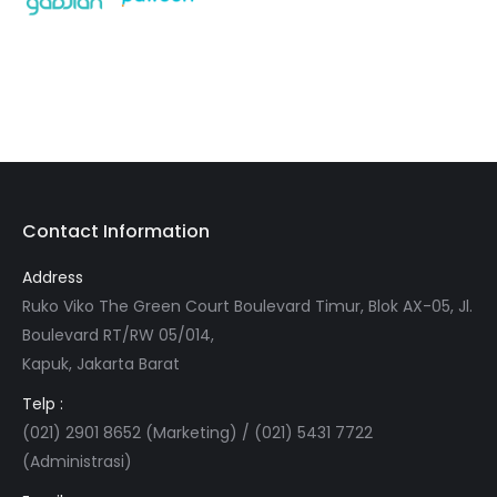
Contact Information
Address
Ruko Viko The Green Court Boulevard Timur, Blok AX-05, Jl.
Boulevard RT/RW 05/014,
Kapuk, Jakarta Barat
Telp :
(021) 2901 8652 (Marketing) / (021) 5431 7722
(Administrasi)