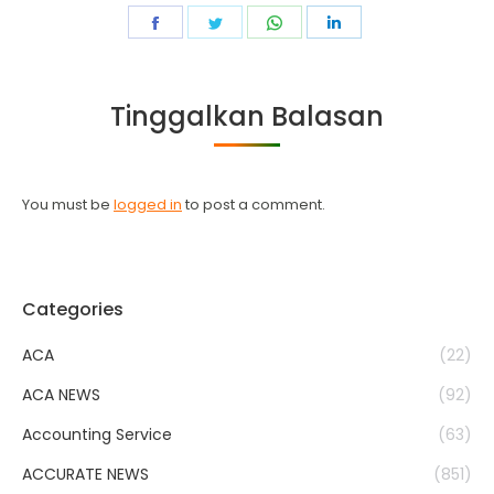
Share
Share
Share
Share
on
on
on
on
Facebook
Twitter
WhatsApp
LinkedIn
Tinggalkan Balasan
You must be
logged in
to post a comment.
Categories
ACA
(22)
ACA NEWS
(92)
Accounting Service
(63)
ACCURATE NEWS
(851)