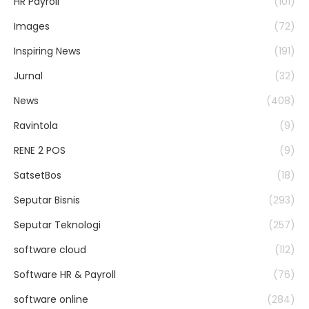
HR Payroll
(101)
Images
(72)
Inspiring News
(191)
Jurnal
(32)
News
(408)
Ravintola
(9)
RENE 2 POS
(9)
SatsetBos
(18)
Seputar Bisnis
(293)
Seputar Teknologi
(257)
software cloud
(112)
Software HR & Payroll
(76)
software online
(284)