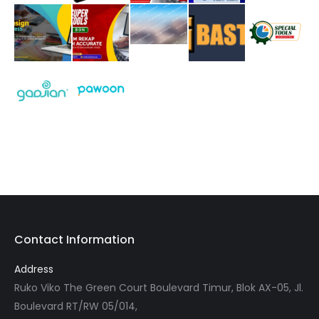
Contact Information
Address
Ruko Viko The Green Court Boulevard Timur, Blok AX-05, Jl.
Boulevard RT/RW 05/014,