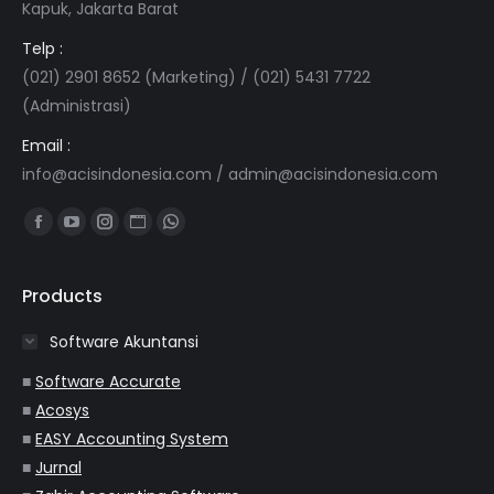
Kapuk, Jakarta Barat
Telp :
(021) 2901 8652 (Marketing) / (021) 5431 7722
(Administrasi)
Email :
info@acisindonesia.com
/
admin@acisindonesia.com
Find us on:
Facebook
YouTube
Instagram
Website
Whatsapp
page
page
page
page
page
opens
opens
opens
opens
opens
Products
in
in
in
in
in
Software Akuntansi
new
new
new
new
new
window
window
window
window
window
■
Software Accurate
■
Acosys
■
EASY Accounting System
■
Jurnal