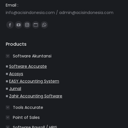
Email :
info@acisindonesia.com
/
admin@acisindonesia.com
Find us on:
Facebook
YouTube
Instagram
Website
Whatsapp
page
page
page
page
page
opens
opens
opens
opens
opens
Products
in
in
in
in
in
Software Akuntansi
new
new
new
new
new
window
window
window
window
window
■
Software Accurate
■
Acosys
■
EASY Accounting System
■
Jurnal
■
Zahir Accounting Software
Tools Accurate
Point of Sales
Software Payroll / HRIS