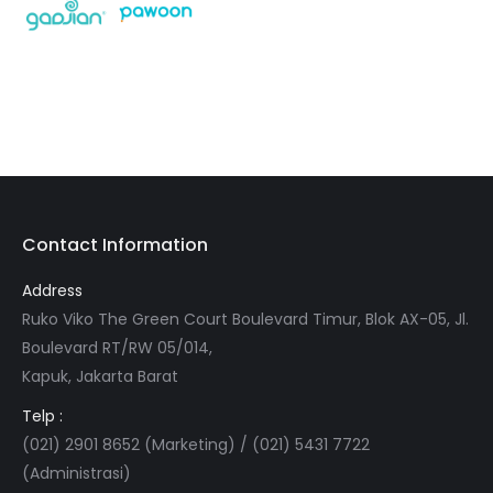
Contact Information
Address
Ruko Viko The Green Court Boulevard Timur, Blok AX-05, Jl.
Boulevard RT/RW 05/014,
Kapuk, Jakarta Barat
Telp :
(021) 2901 8652 (Marketing) / (021) 5431 7722
(Administrasi)