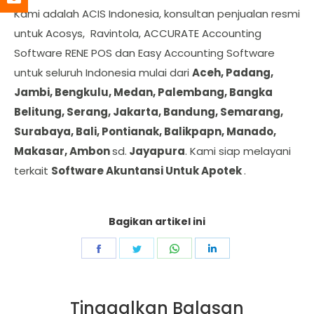
Kami adalah ACIS Indonesia, konsultan penjualan resmi
untuk Acosys, Ravintola, ACCURATE Accounting
Software RENE POS dan Easy Accounting Software
untuk seluruh Indonesia mulai dari
Aceh, Padang,
Jambi, Bengkulu, Medan, Palembang, Bangka
Belitung, Serang, Jakarta, Bandung, Semarang,
Surabaya, Bali, Pontianak, Balikpapn, Manado,
Makasar, Ambon
sd.
Jayapura
. Kami siap melayani
terkait
Software Akuntansi Untuk Apotek
.
Bagikan artikel ini
Share
Share
Share
Share
on
on
on
on
Facebook
Twitter
WhatsApp
LinkedIn
Tinggalkan Balasan