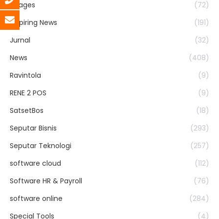
Images
(72)
Inspiring News
(191)
Jurnal
(32)
News
(408)
Ravintola
(9)
RENE 2 POS
(9)
SatsetBos
(18)
Seputar Bisnis
(293)
Seputar Teknologi
(257)
software cloud
(112)
Software HR & Payroll
(76)
software online
(284)
Special Tools
(4)