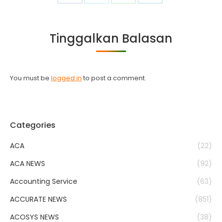
on
on
on
on
Facebook
Twitter
WhatsApp
LinkedIn
Tinggalkan Balasan
You must be
logged in
to post a comment.
Categories
ACA
(22)
ACA NEWS
(92)
Accounting Service
(63)
ACCURATE NEWS
(851)
ACOSYS NEWS
(38)