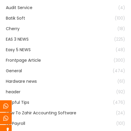
Audit Service
(4)
Batik Soft
(100)
Cherry
(18)
EAS 3 NEWS
(225)
Easy 5 NEWS
(48)
Frontpage Article
(300)
General
(474)
Hardware news
(61)
header
(92)
Helpful Tips
(476)
How To Zahir Accounting Software
(24)
HR Payroll
(101)