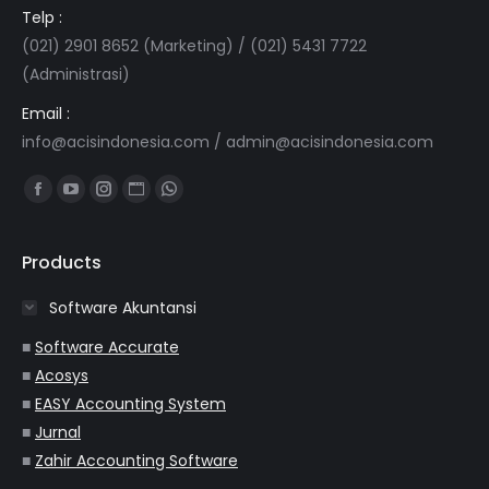
Telp :
(021) 2901 8652 (Marketing) / (021) 5431 7722
(Administrasi)
Email :
info@acisindonesia.com
/
admin@acisindonesia.com
Find us on:
Facebook
YouTube
Instagram
Website
Whatsapp
page
page
page
page
page
opens
opens
opens
opens
opens
Products
in
in
in
in
in
Software Akuntansi
new
new
new
new
new
window
window
window
window
window
■
Software Accurate
■
Acosys
■
EASY Accounting System
■
Jurnal
■
Zahir Accounting Software