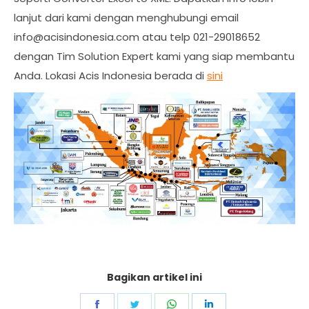
lanjut dari kami dengan menghubungi email
info@acisindonesia.com
atau telp 021-29018652
dengan Tim Solution Expert kami yang siap membantu
Anda. Lokasi Acis Indonesia berada di
sini
Bagikan artikel ini
Share
Share
Share
Share