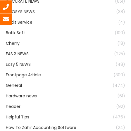
ACCURATE NEWS
(851)
ACOSYS NEWS
(38)
Audit Service
(4)
Batik Soft
(100)
Cherry
(18)
EAS 3 NEWS
(225)
Easy 5 NEWS
(48)
Frontpage Article
(300)
General
(474)
Hardware news
(61)
header
(92)
Helpful Tips
(476)
How To Zahir Accounting Software
(24)