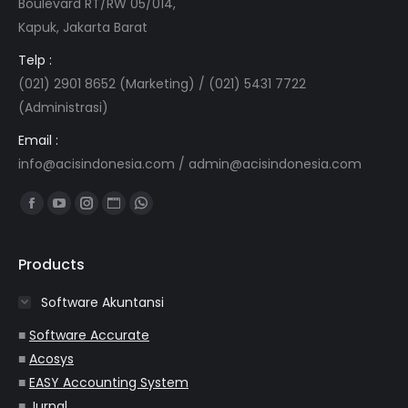
Boulevard RT/RW 05/014,
Kapuk, Jakarta Barat
Telp :
(021) 2901 8652 (Marketing) / (021) 5431 7722
(Administrasi)
Email :
info@acisindonesia.com
/
admin@acisindonesia.com
Find us on:
Facebook
YouTube
Instagram
Website
Whatsapp
page
page
page
page
page
opens
opens
opens
opens
opens
Products
in
in
in
in
in
Software Akuntansi
new
new
new
new
new
window
window
window
window
window
■
Software Accurate
■
Acosys
■
EASY Accounting System
■
Jurnal