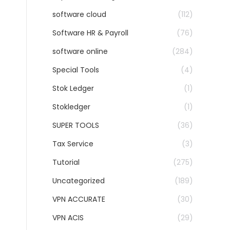
software cloud
(112)
Software HR & Payroll
(76)
software online
(284)
Special Tools
(4)
Stok Ledger
(1)
Stokledger
(1)
SUPER TOOLS
(36)
Tax Service
(3)
Tutorial
(275)
Uncategorized
(189)
VPN ACCURATE
(30)
VPN ACIS
(29)