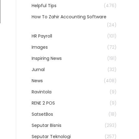
Helpful Tips
(476)
How To Zahir Accounting Software
(24)
HR Payroll
(101)
Images
(72)
Inspiring News
(191)
Jurnal
(32)
News
(408)
Ravintola
(9)
RENE 2 POS
(9)
SatsetBos
(18)
Seputar Bisnis
(293)
Seputar Teknologi
(257)