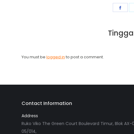
Shar
on
Fac
Tingga
You must be
logged in
to post a comment.
Contact Information
Address
Ruko Viko The Green Court Boulevard Timur, Blok AX-0
05/014,