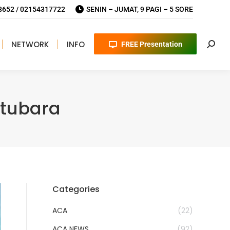
652 / 02154317722
SENIN – JUMAT, 9 PAGI – 5 SORE
NETWORK
INFO
FREE Presentation
Searc
atubara
Categories
ACA
(22)
ACA NEWS
(92)