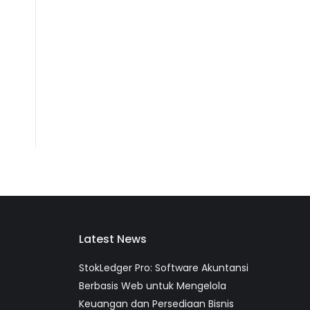
Latest News
StokLedger Pro: Software Akuntansi
Berbasis Web untuk Mengelola
Keuangan dan Persediaan Bisnis