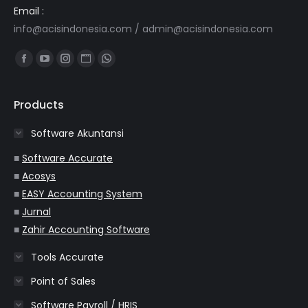
Email :
info@acisindonesia.com
/
admin@acisindonesia.com
Find us on:
Facebook
YouTube
Instagram
Website
Whatsapp
page
page
page
page
page
opens
opens
opens
opens
opens
Products
in
in
in
in
in
Software Akuntansi
new
new
new
new
new
window
window
window
window
window
■
Software Accurate
■
Acosys
■
EASY Accounting System
■
Jurnal
■
Zahir Accounting Software
Tools Accurate
Point of Sales
Software Payroll / HRIS