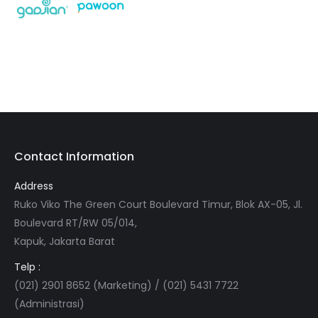
Contact Information
Address
Ruko Viko The Green Court Boulevard Timur, Blok AX-05, Jl.
Boulevard RT/RW 05/014,
Kapuk, Jakarta Barat
Telp :
(021) 2901 8652 (Marketing) / (021) 5431 7722
(Administrasi)