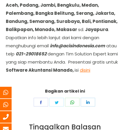
Aceh, Padang, Jambi, Bengkulu, Medan,
Palembang, Bangka Belitung, Serang, Jakarta,
Bandung, Semarang, Surabaya, Bali, Pontianak,
Balikpapan, Manado, Makasar
sd.
Jayapura
.
Dapatkan info lebih lanjut dari kami dengan
menghubungi email
info@acisindonesia.com
atau
telp
021-29018652
dengan Tim Solution Expert kami
yang siap membantu Anda. Presentasi gratis untuk
Software Akuntansi Manado,
isi
disini
Bagikan artikel ini
Share
Share
Share
Share
on
on
on
on
Facebook
Twitter
WhatsApp
LinkedIn
Tinggalkan Balasan