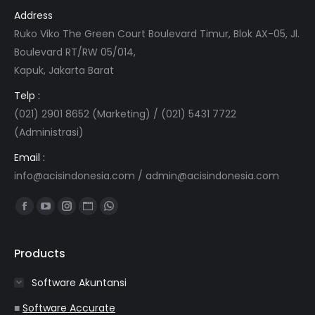
Address
Ruko Viko The Green Court Boulevard Timur, Blok AX-05, Jl.
Boulevard RT/RW 05/014,
Kapuk, Jakarta Barat
Telp :
(021) 2901 8652 (Marketing) / (021) 5431 7722
(Administrasi)
Email :
info@acisindonesia.com
/
admin@acisindonesia.com
Find us on:
Facebook
YouTube
Instagram
Website
Whatsapp
page
page
page
page
page
opens
opens
opens
opens
opens
Products
in
in
in
in
in
Software Akuntansi
new
new
new
new
new
window
window
window
window
window
■
Software Accurate