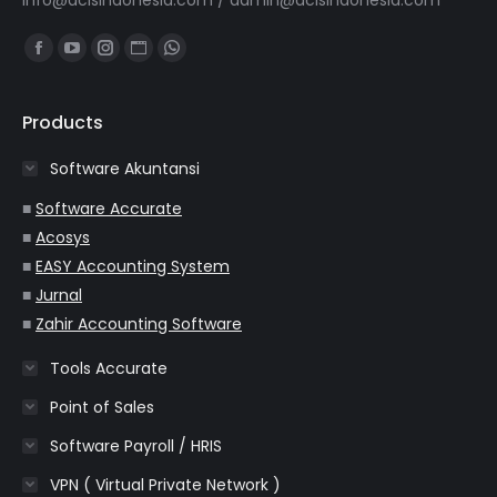
info@acisindonesia.com
/
admin@acisindonesia.com
Find us on:
Facebook
YouTube
Instagram
Website
Whatsapp
page
page
page
page
page
opens
opens
opens
opens
opens
Products
in
in
in
in
in
Software Akuntansi
new
new
new
new
new
window
window
window
window
window
■
Software Accurate
■
Acosys
■
EASY Accounting System
■
Jurnal
■
Zahir Accounting Software
Tools Accurate
Point of Sales
Software Payroll / HRIS
VPN ( Virtual Private Network )