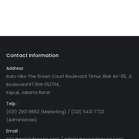
Contact Information
Address
Ruko Viko The Green Court Boulevard Timur, Blok AX-05, Jl.
Boulevard RT/RW 05/014,
Kapuk, Jakarta Barat
Telp :
(021) 2901 8652 (Marketing) / (021) 5431 7722
(Administrasi)
Email :