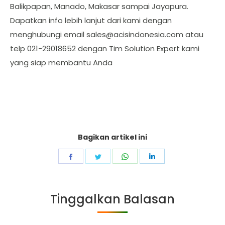
Balikpapan, Manado, Makasar sampai Jayapura.
Dapatkan info lebih lanjut dari kami dengan
menghubungi email
sales@acisindonesia.com
atau
telp 021-29018652 dengan Tim Solution Expert kami
yang siap membantu Anda
Bagikan artikel ini
Share
Share
Share
Share
on
on
on
on
Facebook
Twitter
WhatsApp
LinkedIn
Tinggalkan Balasan