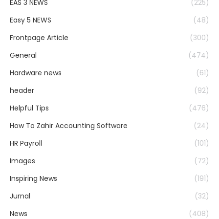
EAS 3 NEWS
(225)
Easy 5 NEWS
(48)
Frontpage Article
(300)
General
(474)
Hardware news
(61)
header
(92)
Helpful Tips
(476)
How To Zahir Accounting Software
(24)
HR Payroll
(101)
Images
(72)
Inspiring News
(191)
Jurnal
(32)
News
(408)