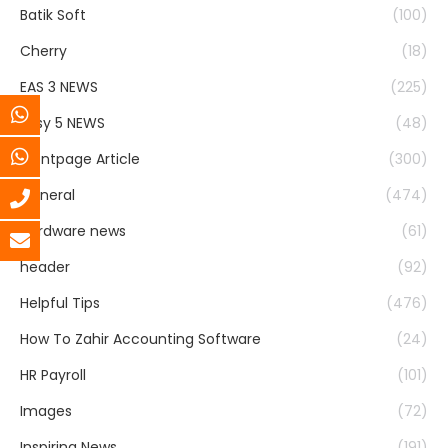
Batik Soft
(100)
Cherry
(18)
EAS 3 NEWS
(225)
Easy 5 NEWS
(48)
Frontpage Article
(300)
General
(474)
Hardware news
(61)
header
(92)
Helpful Tips
(476)
How To Zahir Accounting Software
(24)
HR Payroll
(101)
Images
(72)
Inspiring News
(191)