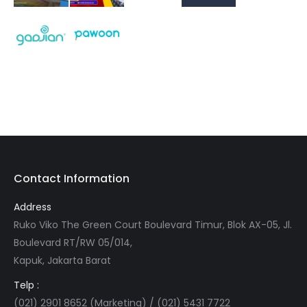
Contact Information
Address
Ruko Viko The Green Court Boulevard Timur, Blok AX-05, Jl.
Boulevard RT/RW 05/014,
Kapuk, Jakarta Barat
Telp :
(021) 2901 8652 (Marketing) / (021) 5431 7722