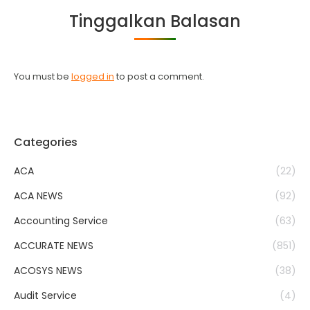
Facebook
Twitter
WhatsApp
LinkedIn
Tinggalkan Balasan
You must be
logged in
to post a comment.
Categories
ACA
(22)
ACA NEWS
(92)
Accounting Service
(63)
ACCURATE NEWS
(851)
ACOSYS NEWS
(38)
Audit Service
(4)