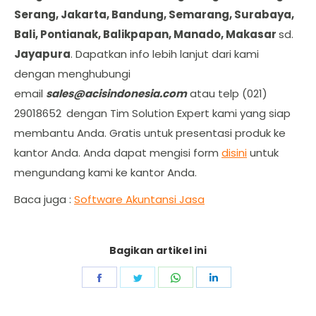
Serang, Jakarta, Bandung, Semarang, Surabaya,
Bali, Pontianak, Balikpapan, Manado, Makasar
sd.
Jayapura
. Dapatkan info lebih lanjut dari kami
dengan menghubungi
email
sales@acisindonesia.com
atau telp (021)
29018652
dengan Tim Solution Expert kami yang siap
membantu Anda. Gratis untuk presentasi produk ke
kantor Anda. Anda dapat mengisi form
disini
untuk
mengundang kami ke kantor Anda.
Baca juga :
Software Akuntansi Jasa
Bagikan artikel ini
Share
Share
Share
Share
on
on
on
on