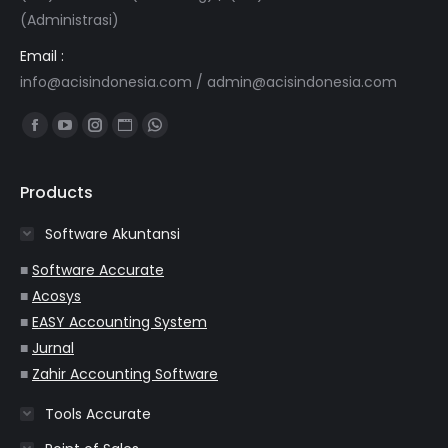
(Administrasi)
Email :
info@acisindonesia.com
/
admin@acisindonesia.com
Find us on:
Facebook
YouTube
Instagram
Website
Whatsapp
page
page
page
page
page
opens
opens
opens
opens
opens
Products
in
in
in
in
in
Software Akuntansi
new
new
new
new
new
window
window
window
window
window
■
Software Accurate
■
Acosys
■
EASY Accounting System
■
Jurnal
■
Zahir Accounting Software
Tools Accurate