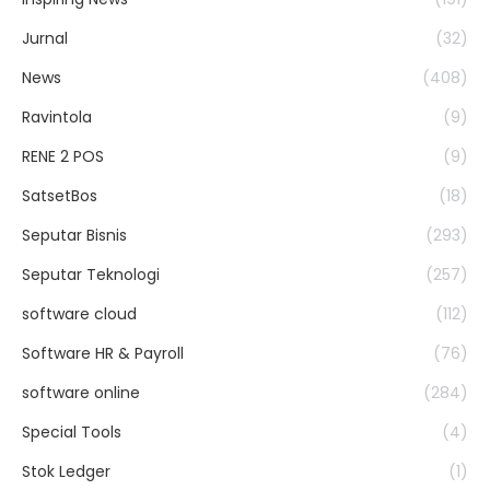
Jurnal
(32)
News
(408)
Ravintola
(9)
RENE 2 POS
(9)
SatsetBos
(18)
Seputar Bisnis
(293)
Seputar Teknologi
(257)
software cloud
(112)
Software HR & Payroll
(76)
software online
(284)
Special Tools
(4)
Stok Ledger
(1)