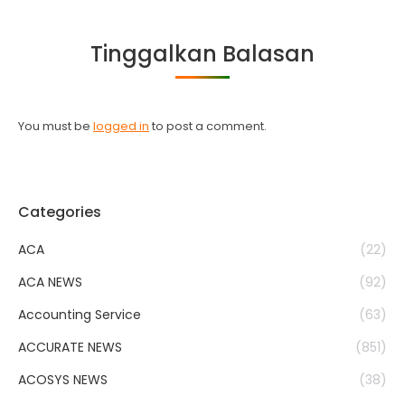
on
on
on
on
Facebook
Twitter
WhatsApp
LinkedIn
Tinggalkan Balasan
You must be
logged in
to post a comment.
Categories
ACA
(22)
ACA NEWS
(92)
Accounting Service
(63)
ACCURATE NEWS
(851)
ACOSYS NEWS
(38)