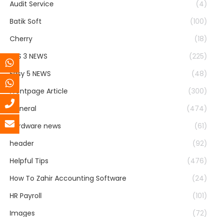
Audit Service
(4)
Batik Soft
(100)
Cherry
(18)
EAS 3 NEWS
(225)
Easy 5 NEWS
(48)
Frontpage Article
(300)
General
(474)
Hardware news
(61)
header
(92)
Helpful Tips
(476)
How To Zahir Accounting Software
(24)
HR Payroll
(101)
Images
(72)