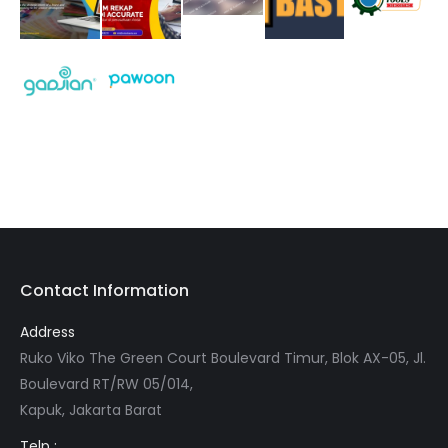
Contact Information
Address
Ruko Viko The Green Court Boulevard Timur, Blok AX-05, Jl.
Boulevard RT/RW 05/014,
Kapuk, Jakarta Barat
Telp :