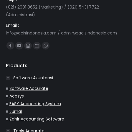
(021) 2901 8652 (Marketing) / (021) 5431 7722
(Administrasi)
Email :
info@acisindonesia.com
/
admin@acisindonesia.com
Find us on:
Facebook
YouTube
Instagram
Website
Whatsapp
page
page
page
page
page
opens
opens
opens
opens
opens
Products
in
in
in
in
in
Software Akuntansi
new
new
new
new
new
window
window
window
window
window
■
Software Accurate
■
Acosys
■
EASY Accounting System
■
Jurnal
■
Zahir Accounting Software
Tools Accurate