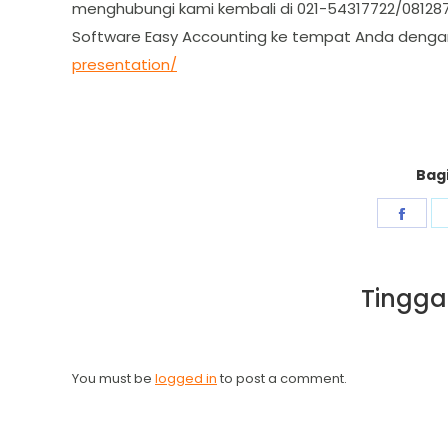
menghubungi kami kembali di 021-54317722/0812
Software Easy Accounting ke tempat Anda dengan
presentation/
Bagi
Shar
on
Fac
Tingga
You must be
logged in
to post a comment.