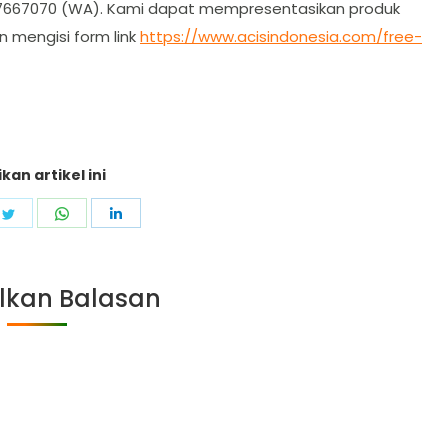
87667070 (WA). Kami dapat mempresentasikan produk
 mengisi form link
https://www.acisindonesia.com/free-
kan artikel ini
e
Share
Share
Share
on
on
on
ebook
Twitter
WhatsApp
LinkedIn
lkan Balasan