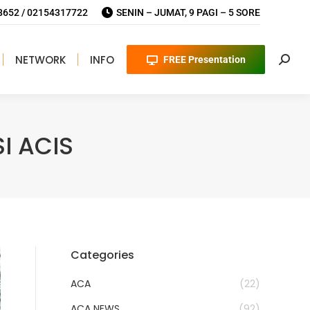
652 / 02154317722
SENIN – JUMAT, 9 PAGI – 5 SORE
NETWORK
INFO
FREE Presentation
Searc
I ACIS
Categories
ACA
(22)
ACA NEWS
(92)