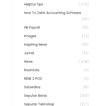
Helpful Tips
(476)
How To Zahir Accounting Software
(24)
HR Payroll
(101)
Images
(72)
Inspiring News
(191)
Jurnal
(32)
News
(408)
Ravintola
(9)
RENE 2 POS
(9)
SatsetBos
(18)
Seputar Bisnis
(293)
Seputar Teknologi
(257)