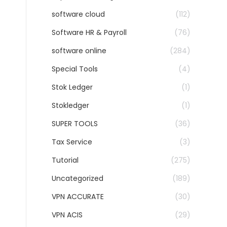
software cloud
(112)
Software HR & Payroll
(76)
software online
(284)
Special Tools
(4)
Stok Ledger
(1)
Stokledger
(1)
SUPER TOOLS
(36)
Tax Service
(3)
Tutorial
(275)
Uncategorized
(189)
VPN ACCURATE
(30)
VPN ACIS
(29)