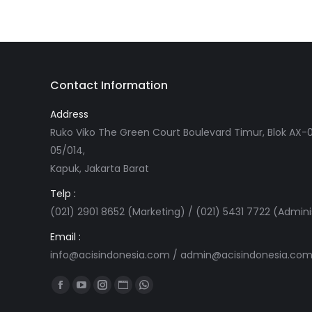
Contact Information
Address
Ruko Viko The Green Court Boulevard Timur, Blok AX-0
05/014,
Kapuk, Jakarta Barat
Telp :
(021) 2901 8652 (Marketing) / (021) 5431 7722 (Admini
Email :
info@acisindonesia.com
/
admin@acisindonesia.co
Find us on:
Facebook
YouTube
Instagram
Website
Whatsapp
page
page
page
page
page