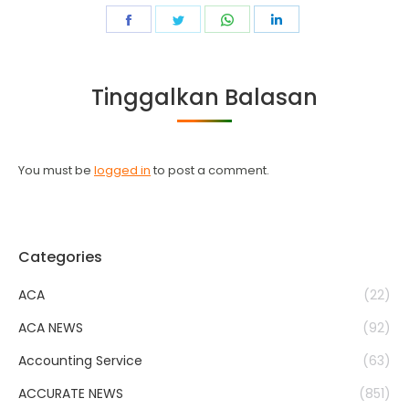
Share
Share
Share
Share
on
on
on
on
Facebook
Twitter
WhatsApp
LinkedIn
Tinggalkan Balasan
You must be
logged in
to post a comment.
Categories
ACA
(22)
ACA NEWS
(92)
Accounting Service
(63)
ACCURATE NEWS
(851)