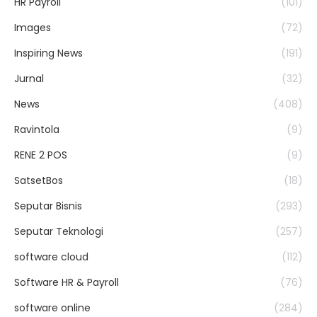
HR Payroll
(101)
Images
(72)
Inspiring News
(191)
Jurnal
(32)
News
(408)
Ravintola
(9)
RENE 2 POS
(9)
SatsetBos
(18)
Seputar Bisnis
(293)
Seputar Teknologi
(257)
software cloud
(112)
Software HR & Payroll
(76)
software online
(284)