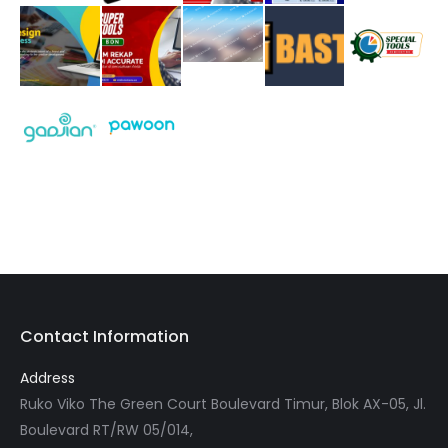
Contact Information
Address
Ruko Viko The Green Court Boulevard Timur, Blok AX-05, Jl.
Boulevard RT/RW 05/014,