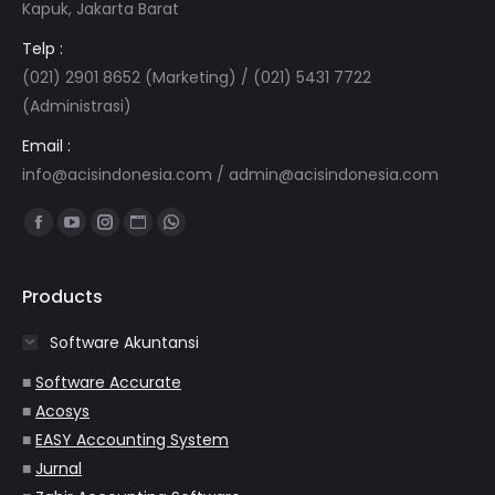
Kapuk, Jakarta Barat
Telp :
(021) 2901 8652 (Marketing) / (021) 5431 7722
(Administrasi)
Email :
info@acisindonesia.com
/
admin@acisindonesia.com
Find us on:
Facebook
YouTube
Instagram
Website
Whatsapp
page
page
page
page
page
opens
opens
opens
opens
opens
Products
in
in
in
in
in
Software Akuntansi
new
new
new
new
new
window
window
window
window
window
■
Software Accurate
■
Acosys
■
EASY Accounting System
■
Jurnal