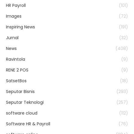
HR Payroll
(101)
Images
(72)
Inspiring News
(191)
Jurnal
(32)
News
(408)
Ravintola
(9)
RENE 2 POS
(9)
SatsetBos
(18)
Seputar Bisnis
(293)
Seputar Teknologi
(257)
software cloud
(112)
Software HR & Payroll
(76)