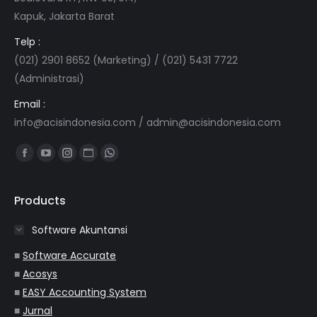
Kapuk, Jakarta Barat
Telp :
(021) 2901 8652 (Marketing) / (021) 5431 7722
(Administrasi)
Email :
info@acisindonesia.com
/
admin@acisindonesia.com
Find us on:
Facebook
YouTube
Instagram
Website
Whatsapp
page
page
page
page
page
opens
opens
opens
opens
opens
Products
in
in
in
in
in
Software Akuntansi
new
new
new
new
new
window
window
window
window
window
■
Software Accurate
■
Acosys
■
EASY Accounting System
■
Jurnal