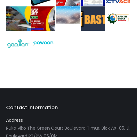
Contact Information
Address
Ruko Viko The Green Court Boulevard Timur, Blok AX-05, Jl.
Boulevard RT/RW 05/014,