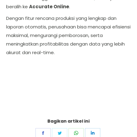
beralih ke
Accurate Online
.
Dengan fitur rencana produksi yang lengkap dan
laporan otomatis, perusahaan bisa mencapai efisiensi
maksimal, mengurangi pemborosan, serta
meningkatkan profitabilitas dengan data yang lebih
akurat dan real-time.
Bagikan artikel ini
Share
Share
Share
Share