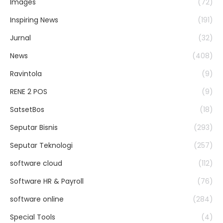
Images
(72)
Inspiring News
(191)
Jurnal
(32)
News
(408)
Ravintola
(9)
RENE 2 POS
(9)
SatsetBos
(18)
Seputar Bisnis
(293)
Seputar Teknologi
(257)
software cloud
(112)
Software HR & Payroll
(76)
software online
(284)
Special Tools
(4)