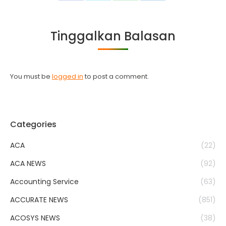
on
on
on
on
Facebook
Twitter
WhatsApp
LinkedIn
Tinggalkan Balasan
You must be
logged in
to post a comment.
Categories
ACA
(22)
ACA NEWS
(92)
Accounting Service
(63)
ACCURATE NEWS
(851)
ACOSYS NEWS
(38)