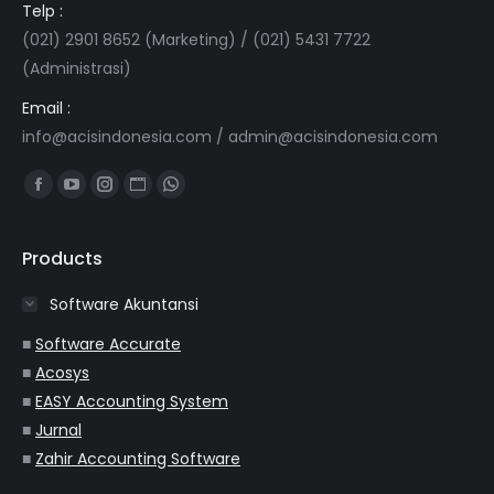
Telp :
(021) 2901 8652 (Marketing) / (021) 5431 7722
(Administrasi)
Email :
info@acisindonesia.com
/
admin@acisindonesia.com
Find us on:
Facebook
YouTube
Instagram
Website
Whatsapp
page
page
page
page
page
opens
opens
opens
opens
opens
Products
in
in
in
in
in
Software Akuntansi
new
new
new
new
new
window
window
window
window
window
■
Software Accurate
■
Acosys
■
EASY Accounting System
■
Jurnal
■
Zahir Accounting Software