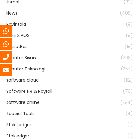
Jurnal
(32)
News
(408)
Ravintola
(9)
RENE 2 POS
(9)
SatsetBos
(18)
Seputar Bisnis
(293)
Seputar Teknologi
(257)
software cloud
(112)
Software HR & Payroll
(76)
software online
(284)
Special Tools
(4)
Stok Ledger
(1)
Stokledger
(1)