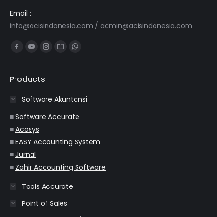
Email :
info@acisindonesia.com
/
admin@acisindonesia.com
Find us on:
Facebook
YouTube
Instagram
Website
Whatsapp
page
page
page
page
page
opens
opens
opens
opens
opens
Products
in
in
in
in
in
Software Akuntansi
new
new
new
new
new
window
window
window
window
window
■
Software Accurate
■
Acosys
■
EASY Accounting System
■
Jurnal
■
Zahir Accounting Software
Tools Accurate
Point of Sales