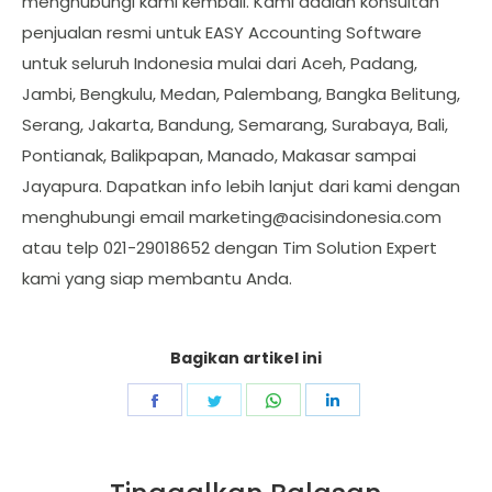
menghubungi kami kembali. Kami adalah konsultan
penjualan resmi untuk EASY Accounting Software
untuk seluruh Indonesia mulai dari Aceh, Padang,
Jambi, Bengkulu, Medan, Palembang, Bangka Belitung,
Serang, Jakarta, Bandung, Semarang, Surabaya, Bali,
Pontianak, Balikpapan, Manado, Makasar sampai
Jayapura. Dapatkan info lebih lanjut dari kami dengan
menghubungi email
marketing@acisindonesia.com
atau telp 021-29018652 dengan Tim Solution Expert
kami yang siap membantu Anda.
Bagikan artikel ini
Share
Share
Share
Share
on
on
on
on
Facebook
Twitter
WhatsApp
LinkedIn