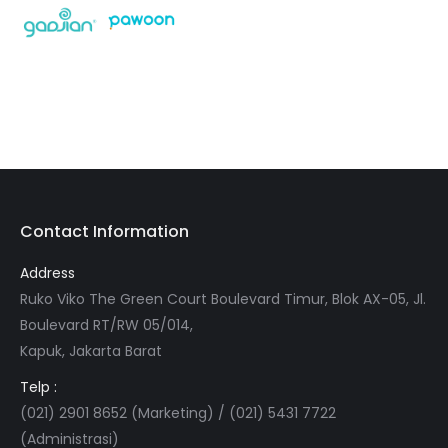
Contact Information
Address
Ruko Viko The Green Court Boulevard Timur, Blok AX-05, Jl.
Boulevard RT/RW 05/014,
Kapuk, Jakarta Barat
Telp :
(021) 2901 8652 (Marketing) / (021) 5431 7722
(Administrasi)