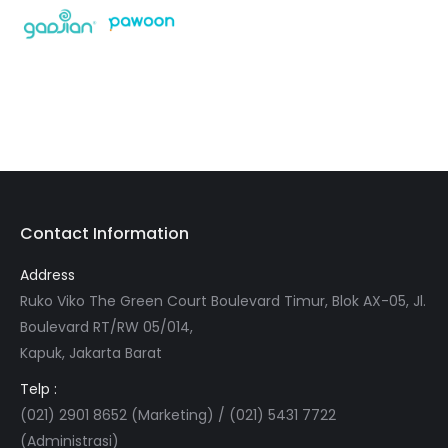
Contact Information
Address
Ruko Viko The Green Court Boulevard Timur, Blok AX-05, Jl.
Boulevard RT/RW 05/014,
Kapuk, Jakarta Barat
Telp :
(021) 2901 8652 (Marketing) / (021) 5431 7722
(Administrasi)