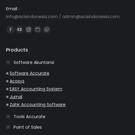
Email :
info@acisindonesia.com
/
admin@acisindonesia.com
Find us on:
Facebook
YouTube
Instagram
Website
Whatsapp
page
page
page
page
page
opens
opens
opens
opens
opens
Products
in
in
in
in
in
Software Akuntansi
new
new
new
new
new
window
window
window
window
window
■
Software Accurate
■
Acosys
■
EASY Accounting System
■
Jurnal
■
Zahir Accounting Software
Tools Accurate
Point of Sales