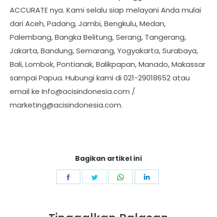
ACCURATE nya. Kami selalu siap melayani Anda mulai
dari Aceh, Padang, Jambi, Bengkulu, Medan,
Palembang, Bangka Belitung, Serang, Tangerang,
Jakarta, Bandung, Semarang, Yogyakarta, Surabaya,
Bali, Lombok, Pontianak, Balikpapan, Manado, Makassar
sampai Papua. Hubungi kami di 021-29018652 atau
email ke
Info@acisindonesia.com
/
marketing@acisindonesia.com
.
Bagikan artikel ini
Share
Share
Share
Share
on
on
on
on
Facebook
Twitter
WhatsApp
LinkedIn