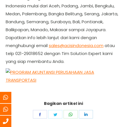
Indonesia mulai dari Aceh, Padang, Jambi, Bengkulu,
Medan, Palembang, Bangka Belitung, Serang, Jakarta,
Bandung, Semarang, Surabaya, Bali, Pontianak,
Balikpapan, Manado, Makasar sampai Jayapura.
Dapatkan info lebih lanjut dari kami dengan
menghubungi email
sales@acisindonesia.com
atau
telp 021-29018652 dengan Tim Solution Expert kami
yang siap membantu Anda.
Bagikan artikel ini
Share
Share
Share
Share
on
on
on
on