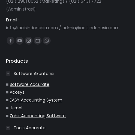
(021) 2901 8652 (Marketing) / (021) 5431 7722
(Administrasi)
Email :
info@acisindonesia.com
/
admin@acisindonesia.com
Find us on:
Facebook
YouTube
Instagram
Website
Whatsapp
page
page
page
page
page
opens
opens
opens
opens
opens
Products
in
in
in
in
in
Software Akuntansi
new
new
new
new
new
window
window
window
window
window
■
Software Accurate
■
Acosys
■
EASY Accounting System
■
Jurnal
■
Zahir Accounting Software
Tools Accurate