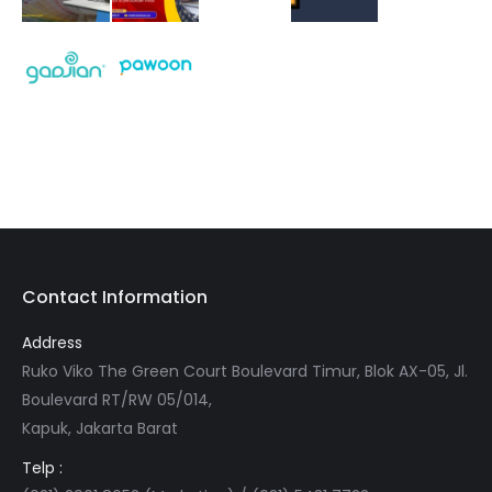
Contact Information
Address
Ruko Viko The Green Court Boulevard Timur, Blok AX-05, Jl.
Boulevard RT/RW 05/014,
Kapuk, Jakarta Barat
Telp :