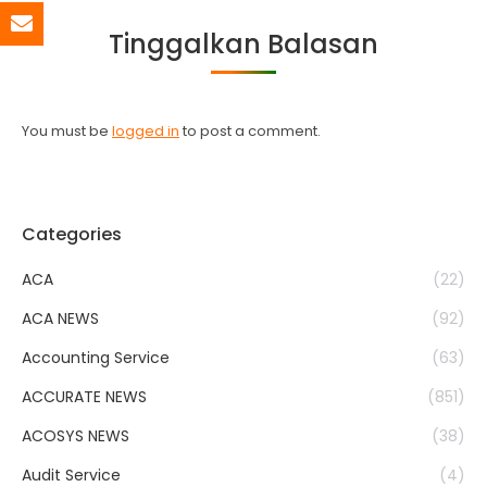
Facebook
Twitter
WhatsApp
LinkedIn
Tinggalkan Balasan
You must be
logged in
to post a comment.
Categories
ACA
(22)
ACA NEWS
(92)
Accounting Service
(63)
ACCURATE NEWS
(851)
ACOSYS NEWS
(38)
Audit Service
(4)