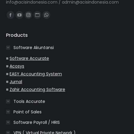
info@acisindonesia.com
/
admin@acisindonesia.com
Find us on:
Facebook
YouTube
Instagram
Website
Whatsapp
page
page
page
page
page
opens
opens
opens
opens
opens
Products
in
in
in
in
in
Software Akuntansi
new
new
new
new
new
window
window
window
window
window
■
Software Accurate
■
Acosys
■
EASY Accounting System
■
Jurnal
■
Zahir Accounting Software
Tools Accurate
Point of Sales
Software Payroll / HRIS
VPN ( Virtual Private Network )