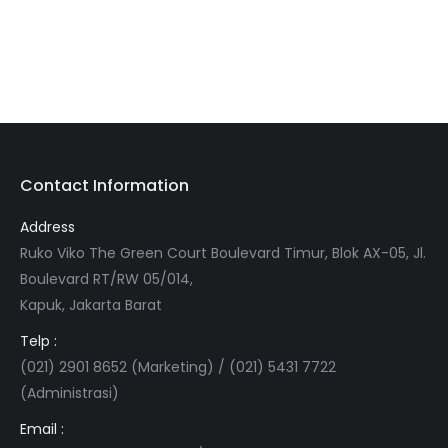
Contact Information
Address
Ruko Viko The Green Court Boulevard Timur, Blok AX-05, Jl.
Boulevard RT/RW 05/014,
Kapuk, Jakarta Barat
Telp :
(021) 2901 8652 (Marketing) / (021) 5431 7722
(Administrasi)
Email :