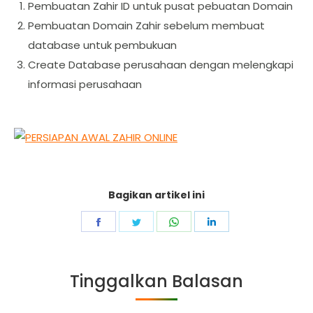
Pembuatan Zahir ID untuk pusat pebuatan Domain
Pembuatan Domain Zahir sebelum membuat
database untuk pembukuan
Create Database perusahaan dengan melengkapi
informasi perusahaan
Bagikan artikel ini
Share
Share
Share
Share
on
on
on
on
Facebook
Twitter
WhatsApp
LinkedIn
Tinggalkan Balasan