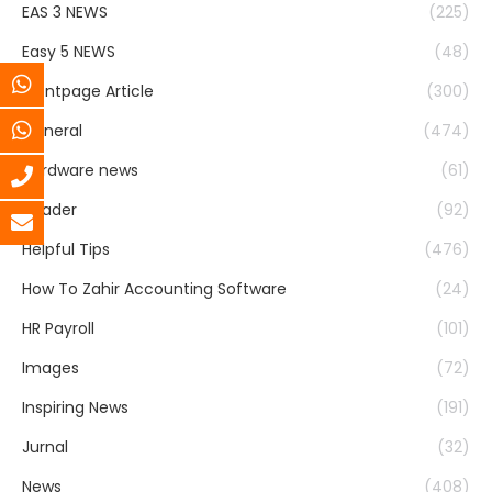
EAS 3 NEWS
(225)
Easy 5 NEWS
(48)
Frontpage Article
(300)
General
(474)
Hardware news
(61)
header
(92)
Helpful Tips
(476)
How To Zahir Accounting Software
(24)
HR Payroll
(101)
Images
(72)
Inspiring News
(191)
Jurnal
(32)
News
(408)