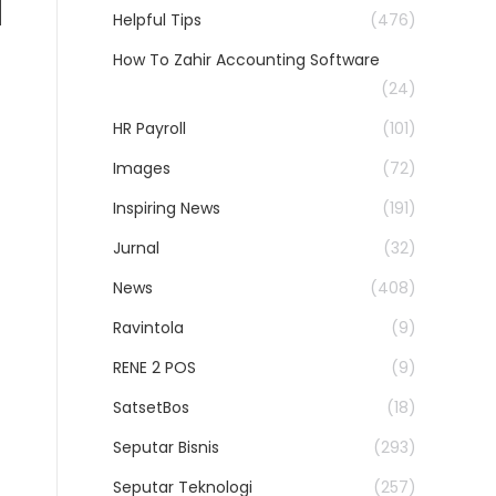
Helpful Tips
(476)
How To Zahir Accounting Software
(24)
HR Payroll
(101)
Images
(72)
Inspiring News
(191)
Jurnal
(32)
News
(408)
Ravintola
(9)
RENE 2 POS
(9)
SatsetBos
(18)
Seputar Bisnis
(293)
Seputar Teknologi
(257)