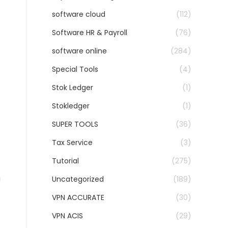
software cloud
(112)
Software HR & Payroll
(76)
software online
(284)
Special Tools
(4)
Stok Ledger
(1)
Stokledger
(1)
SUPER TOOLS
(36)
Tax Service
(3)
Tutorial
(275)
i
Uncategorized
(189)
VPN ACCURATE
(30)
VPN ACIS
(29)