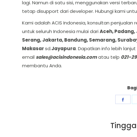
lagi. Namun di satu sisi, menggunakan versi terba
tetap disupport dari developer. Hubungi kami unt
Kami adalah ACIS Indonesia, konsultan penjualan 
untuk seluruh Indonesia mulai dari
Aceh, Padang, 
Serang, Jakarta, Bandung, Semarang, Surabaya
Makasar
sd.
Jayapura
. Dapatkan info lebih lanj
email
sales@acisindonesia.com
atau telp
021-29
membantu Anda.
Bagi
Shar
on
Fac
Tingga