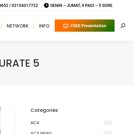
652 / 02154317722
SENIN – JUMAT, 9 PAGI – 5 SORE
NETWORK
INFO
FREE Presentation
Searc
URATE 5
Categories
ACA
(22)
ACA NEWS
(92)