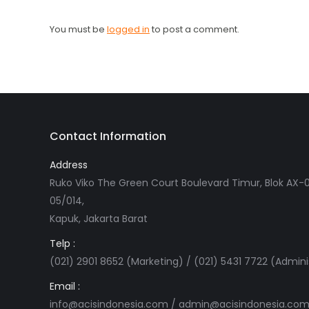
You must be
logged in
to post a comment.
Contact Information
Address
Ruko Viko The Green Court Boulevard Timur, Blok AX-0
05/014,
Kapuk, Jakarta Barat
Telp :
(021) 2901 8652 (Marketing) / (021) 5431 7722 (Admini
Email :
info@acisindonesia.com
/
admin@acisindonesia.co