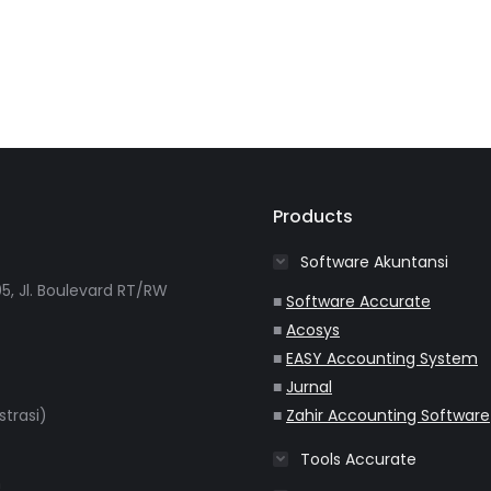
Products
Software Akuntansi
5, Jl. Boulevard RT/RW
■
Software Accurate
■
Acosys
■
EASY Accounting System
■
Jurnal
strasi)
■
Zahir Accounting Software
Tools Accurate
m