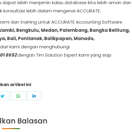
ru dapat lebih menjamin kalau database kita lebih aman dan
uk konsultasi lebih dalam mengenai ACCURATE.
resmi dan training untuk ACCURATE Accounting Software
Jambi, Bengkulu, Medan, Palembang, Bangka Belitung,
, Bali, Pontianak, Balikpapan, Manado,
ut dari kami dengan menghubungi
01 8652
dengan Tim Solution Expert kami yang siap
kan artikel ini
e
Share
Share
Share
on
on
on
ebook
Twitter
WhatsApp
LinkedIn
lkan Balasan