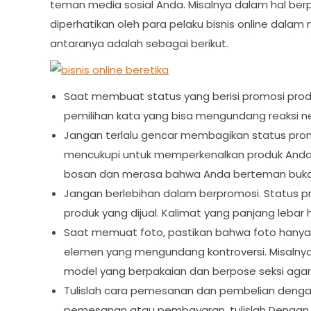
teman media sosial Anda. Misalnya dalam hal ber
diperhatikan oleh para pelaku bisnis online dala
antaranya adalah sebagai berikut.
Saat membuat status yang berisi promosi produ
pemilihan kata yang bisa mengundang reaksi ne
Jangan terlalu gencar membagikan status promos
mencukupi untuk memperkenalkan produk Anda.
bosan dan merasa bahwa Anda berteman bukan
Jangan berlebihan dalam berpromosi. Status p
produk yang dijual. Kalimat yang panjang le
Saat memuat foto, pastikan bahwa foto hanya
elemen yang mengundang kontroversi. Misalnya
model yang berpakaian dan berpose seksi agar t
Tulislah cara pemesanan dan pembelian dengan 
pemesanan atau pembayaran, tulislah Dengan j