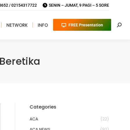
652 / 02154317722
SENIN – JUMAT, 9 PAGI – 5 SORE
NETWORK
INFO
FREE Presentation
Searc
 Beretika
Categories
ACA
(22)
ACA NEWS
(92)