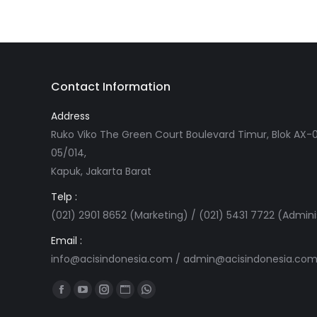
Contact Information
Address
Ruko Viko The Green Court Boulevard Timur, Blok AX-0
05/014,
Kapuk, Jakarta Barat
Telp :
(021) 2901 8652 (Marketing) / (021) 5431 7722 (Admini
Email :
info@acisindonesia.com
/
admin@acisindonesia.co
Find us on:
Facebook
YouTube
Instagram
Website
Whatsapp
page
page
page
page
page