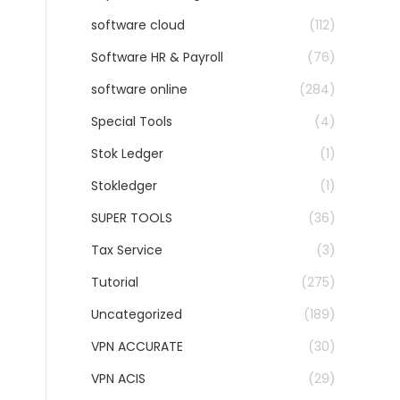
software cloud
(112)
Software HR & Payroll
(76)
software online
(284)
Special Tools
(4)
Stok Ledger
(1)
Stokledger
(1)
SUPER TOOLS
(36)
Tax Service
(3)
Tutorial
(275)
Uncategorized
(189)
VPN ACCURATE
(30)
VPN ACIS
(29)