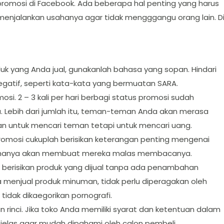
promosi di Facebook. Ada beberapa hal penting yang harus
m menjalankan usahanya agar tidak mengggangu orang lain. D
k yang Anda jual, gunakanlah bahasa yang sopan. Hindari
gatif, seperti kata-kata yang bermuatan SARA.
i. 2 – 3 kali per hari berbagi status promosi sudah
 Lebih dari jumlah itu, teman-teman Anda akan merasa
 untuk mencari teman tetapi untuk mencari uang.
romosi cukuplah berisikan keterangan penting mengenai
bar hanya akan membuat mereka malas membacanya.
 berisikan produk yang dijual tanpa ada penambahan
 menjual produk minuman, tidak perlu diperagakan oleh
idak dikaegorikan pornografi.
rinci. Jika toko Anda memiliki syarat dan ketentuan dalam
elas agar mudah dipahami oleh calon pembeli.