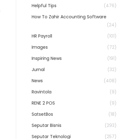
Helpful Tips
(476)
i
How To Zahir Accounting Software
(24)
HR Payroll
(101)
Images
(72)
Inspiring News
(191)
Jurnal
(32)
News
(408)
Ravintola
(9)
RENE 2 POS
(9)
SatsetBos
(18)
Seputar Bisnis
(293)
Seputar Teknologi
(257)