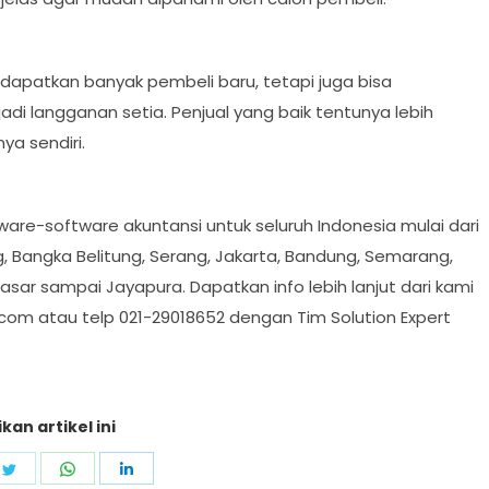
ndapatkan banyak pembeli baru, tetapi juga bisa
 langganan setia. Penjual yang baik tentunya lebih
ya sendiri.
ware-software akuntansi untuk seluruh Indonesia mulai dari
 Bangka Belitung, Serang, Jakarta, Bandung, Semarang,
asar sampai Jayapura. Dapatkan info lebih lanjut dari kami
.com
atau telp 021-29018652 dengan Tim Solution Expert
kan artikel ini
e
Share
Share
Share