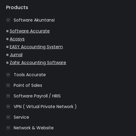
opens
opens
opens
opens
opens
Products
in
in
in
in
in
Software Akuntansi
new
new
new
new
new
window
window
window
window
window
■
Software Accurate
■
Acosys
■
EASY Accounting System
■
Jurnal
■
Zahir Accounting Software
Tools Accurate
Point of Sales
Software Payroll / HRIS
VPN ( Virtual Private Network )
Service
Network & Website