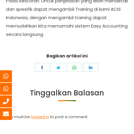
Pada Restoran. Untuk penjelasan yang lebih mendetail
dan spesifik dapat mengambil Training di kami ACIS
Indonesia, dengan mengambil training dapat
memudahkan kita memamahi sistem Easy Accounting
secara langsung.
Bagikan artikel ini
Share
Share
Share
Share
on
on
on
on
Facebook
Twitter
WhatsApp
LinkedIn
Tinggalkan Balasan
You must be
logged in
to post a comment.