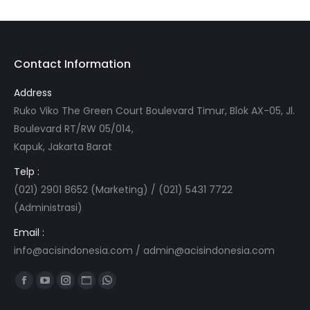
Contact Information
Address
Ruko Viko The Green Court Boulevard Timur, Blok AX-05, Jl.
Boulevard RT/RW 05/014,
Kapuk, Jakarta Barat
Telp :
(021) 2901 8652 (Marketing) / (021) 5431 7722
(Administrasi)
Email :
info@acisindonesia.com
/
admin@acisindonesia.com
Find us on:
Facebook
YouTube
Instagram
Website
Whatsapp
page
page
page
page
page