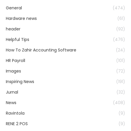
General
(474)
Hardware news
(61)
header
(92)
Helpful Tips
(476)
How To Zahir Accounting Software
(24)
HR Payroll
(101)
Images
(72)
Inspiring News
(191)
Jurnal
(32)
News
(408)
Ravintola
(9)
RENE 2 POS
(9)