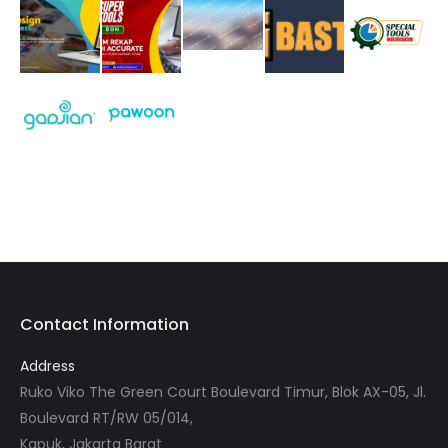
Contact Information
Address
Ruko Viko The Green Court Boulevard Timur, Blok AX-05, Jl.
Boulevard RT/RW 05/014,
Kapuk, Jakarta Barat