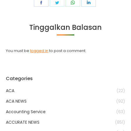
Share
Share
Share
Share
on
on
on
on
Facebook
Twitter
WhatsApp
LinkedIn
Tinggalkan Balasan
You must be
logged in
to post a comment.
Categories
ACA
(22)
ACA NEWS
(92)
Accounting Service
(63)
ACCURATE NEWS
(851)