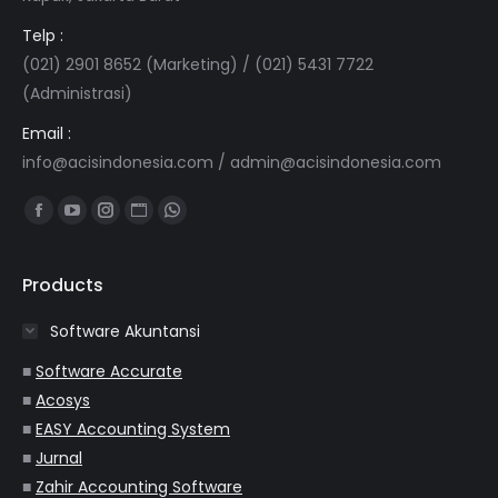
Telp :
(021) 2901 8652 (Marketing) / (021) 5431 7722
(Administrasi)
Email :
info@acisindonesia.com
/
admin@acisindonesia.com
Find us on:
Facebook
YouTube
Instagram
Website
Whatsapp
page
page
page
page
page
opens
opens
opens
opens
opens
Products
in
in
in
in
in
Software Akuntansi
new
new
new
new
new
window
window
window
window
window
■
Software Accurate
■
Acosys
■
EASY Accounting System
■
Jurnal
■
Zahir Accounting Software