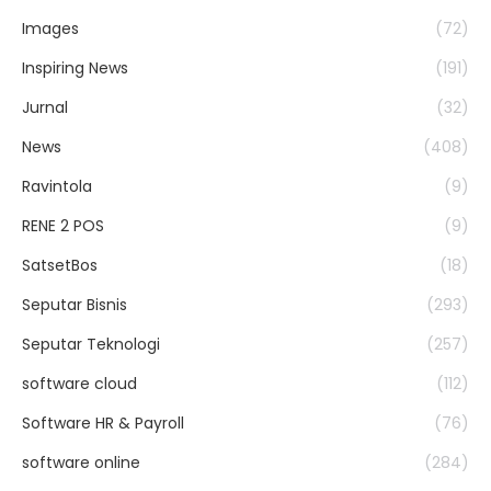
Images
(72)
Inspiring News
(191)
Jurnal
(32)
News
(408)
Ravintola
(9)
RENE 2 POS
(9)
SatsetBos
(18)
Seputar Bisnis
(293)
Seputar Teknologi
(257)
software cloud
(112)
Software HR & Payroll
(76)
software online
(284)