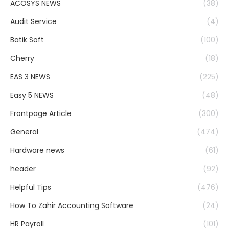
ACOSYS NEWS
(38)
Audit Service
(4)
Batik Soft
(100)
Cherry
(18)
EAS 3 NEWS
(225)
Easy 5 NEWS
(48)
Frontpage Article
(300)
General
(474)
Hardware news
(61)
header
(92)
Helpful Tips
(476)
How To Zahir Accounting Software
(24)
HR Payroll
(101)