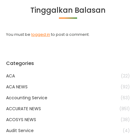
Facebook
Twitter
WhatsApp
LinkedIn
Tinggalkan Balasan
You must be
logged in
to post a comment.
Categories
ACA
(22)
ACA NEWS
(92)
Accounting Service
(63)
ACCURATE NEWS
(851)
ACOSYS NEWS
(38)
Audit Service
(4)