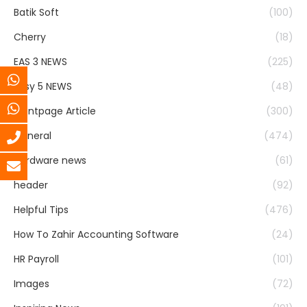
Batik Soft
(100)
Cherry
(18)
EAS 3 NEWS
(225)
Easy 5 NEWS
(48)
Frontpage Article
(300)
General
(474)
Hardware news
(61)
header
(92)
Helpful Tips
(476)
How To Zahir Accounting Software
(24)
HR Payroll
(101)
Images
(72)