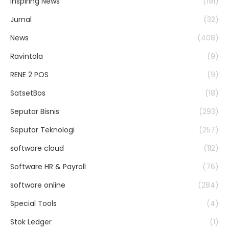
Inspiring News
(191)
Jurnal
(32)
News
(408)
Ravintola
(9)
RENE 2 POS
(9)
SatsetBos
(18)
Seputar Bisnis
(293)
Seputar Teknologi
(257)
software cloud
(112)
Software HR & Payroll
(76)
software online
(284)
Special Tools
(4)
Stok Ledger
(1)