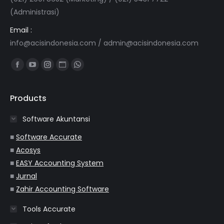
(Administrasi)
Email :
info@acisindonesia.com
/
admin@acisindonesia.com
Find us on:
Facebook
YouTube
Instagram
Website
Whatsapp
page
page
page
page
page
opens
opens
opens
opens
opens
Products
in
in
in
in
in
Software Akuntansi
new
new
new
new
new
window
window
window
window
window
■
Software Accurate
■
Acosys
■
EASY Accounting System
■
Jurnal
■
Zahir Accounting Software
Tools Accurate