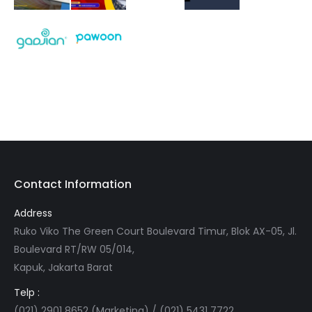
Contact Information
Address
Ruko Viko The Green Court Boulevard Timur, Blok AX-05, Jl.
Boulevard RT/RW 05/014,
Kapuk, Jakarta Barat
Telp :
(021) 2901 8652 (Marketing) / (021) 5431 7722