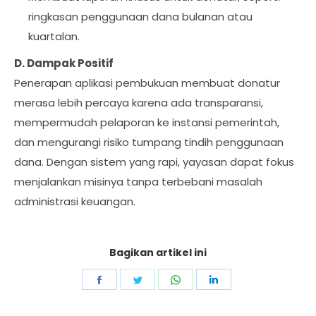
ringkasan penggunaan dana bulanan atau
kuartalan.
D. Dampak Positif
Penerapan aplikasi pembukuan membuat donatur
merasa lebih percaya karena ada transparansi,
mempermudah pelaporan ke instansi pemerintah,
dan mengurangi risiko tumpang tindih penggunaan
dana. Dengan sistem yang rapi, yayasan dapat fokus
menjalankan misinya tanpa terbebani masalah
administrasi keuangan.
Bagikan artikel ini
Share
Share
Share
Share
on
on
on
on