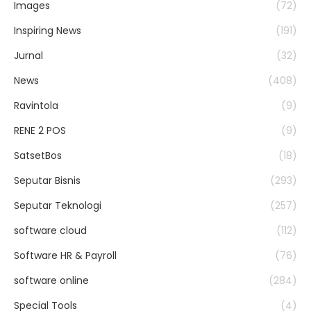
Images
(72)
Inspiring News
(191)
Jurnal
(32)
News
(408)
Ravintola
(9)
RENE 2 POS
(9)
SatsetBos
(18)
Seputar Bisnis
(293)
Seputar Teknologi
(257)
software cloud
(112)
Software HR & Payroll
(76)
software online
(284)
Special Tools
(4)