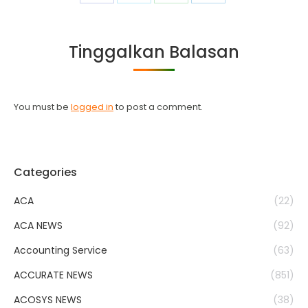
on
on
on
on
Facebook
Twitter
WhatsApp
LinkedIn
Tinggalkan Balasan
You must be
logged in
to post a comment.
Categories
ACA
(22)
ACA NEWS
(92)
Accounting Service
(63)
ACCURATE NEWS
(851)
ACOSYS NEWS
(38)