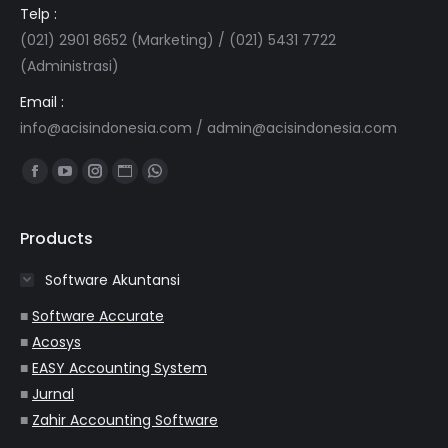
Telp :
(021) 2901 8652 (Marketing) / (021) 5431 7722
(Administrasi)
Email :
info@acisindonesia.com
/
admin@acisindonesia.com
Find us on:
Facebook
YouTube
Instagram
Website
Whatsapp
page
page
page
page
page
opens
opens
opens
opens
opens
Products
in
in
in
in
in
Software Akuntansi
new
new
new
new
new
window
window
window
window
window
■
Software Accurate
■
Acosys
■
EASY Accounting System
■
Jurnal
■
Zahir Accounting Software