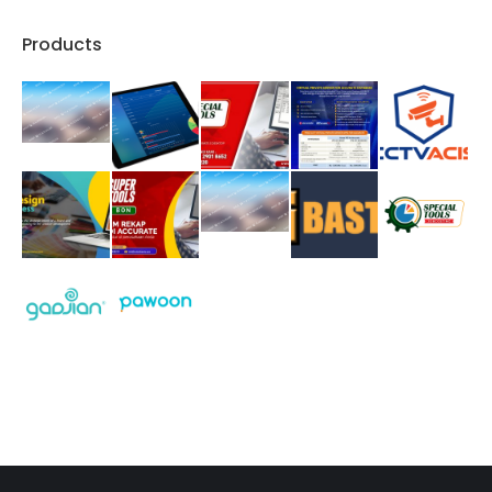
Products