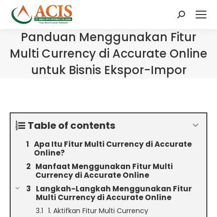
Search:
Panduan Menggunakan Fitur
Multi Currency di Accurate Online
untuk Bisnis Ekspor-Impor
Table of contents
Apa Itu Fitur Multi Currency di Accurate
Online?
Manfaat Menggunakan Fitur Multi
Currency di Accurate Online
Langkah-Langkah Menggunakan Fitur
Multi Currency di Accurate Online
1. Aktifkan Fitur Multi Currency