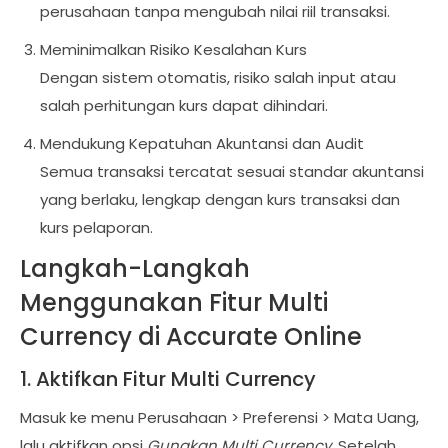
perusahaan tanpa mengubah nilai riil transaksi.
Meminimalkan Risiko Kesalahan Kurs
Dengan sistem otomatis, risiko salah input atau
salah perhitungan kurs dapat dihindari.
Mendukung Kepatuhan Akuntansi dan Audit
Semua transaksi tercatat sesuai standar akuntansi
yang berlaku, lengkap dengan kurs transaksi dan
kurs pelaporan.
Langkah-Langkah
Menggunakan Fitur Multi
Currency di Accurate Online
1. Aktifkan Fitur Multi Currency
Masuk ke menu Perusahaan > Preferensi > Mata Uang,
lalu aktifkan opsi
Gunakan Multi Currency
. Setelah