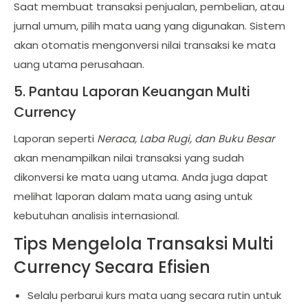
Saat membuat transaksi penjualan, pembelian, atau
jurnal umum, pilih mata uang yang digunakan. Sistem
akan otomatis mengonversi nilai transaksi ke mata
uang utama perusahaan.
5. Pantau Laporan Keuangan Multi
Currency
Laporan seperti
Neraca, Laba Rugi, dan Buku Besar
akan menampilkan nilai transaksi yang sudah
dikonversi ke mata uang utama. Anda juga dapat
melihat laporan dalam mata uang asing untuk
kebutuhan analisis internasional.
Tips Mengelola Transaksi Multi
Currency Secara Efisien
Selalu perbarui kurs mata uang secara rutin untuk