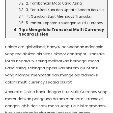
2. Tambahkan Mata Uang Asing
3. Tentukan Kurs dan Update Secara Berkala
4. Gunakan Saat Membuat Transaksi
5. Pantau Laporan Keuangan Multi Currency
Tips Mengelola Transaksi Multi Currency
Secara Efisien
Dalam era globalisasi, banyak perusahaan Indonesia
yang melakukan aktivitas ekspor dan impor. Transaksi
lintas negara ini sering melibatkan berbagai mata
uang asing, sehingga diperlukan sistem akuntansi
yang mampu mencatat dan mengelola transaksi
dalam multi currency secara akurat.
Accurate Online hadir dengan fitur Multi Currency yang
memudahkan pengguna dalam mencatat transaksi
dengan lebih dari satu mata uang. Fitur ini membantu
bisnis menjaga keakuratan laporan keuangan