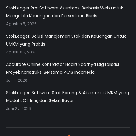
StokLedger Pro: Software Akuntansi Berbasis Web untuk
Mengelola Keuangan dan Persediaan Bisnis
Agustus 5, 2026
StokLedger: Solusi Manajemen Stok dan Keuangan untuk
UMKM yang Praktis
Agustus 5, 2026
Accurate Online Kontraktor Hadir! Saatnya Digitalisasi
Proyek Konstruksi Bersama ACIS Indonesia
Juli 11, 2026
StokLedger: Software Stok Barang & Akuntansi UMKM yang
Mudah, Offline, dan Sekali Bayar
Juni 27, 2026