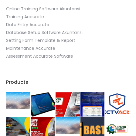
Online Training Software Akuntansi
Training Accurate
Data Entry Accurate
Database Setup Software Akuntansi
Setting Form Template & Report
Maintenance Accurate
Assessment Accurate Software
Products