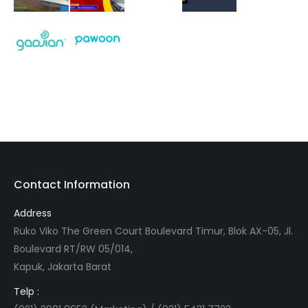
Contact Information
Address
Ruko Viko The Green Court Boulevard Timur, Blok AX-05, Jl.
Boulevard RT/RW 05/014,
Kapuk, Jakarta Barat
Telp :