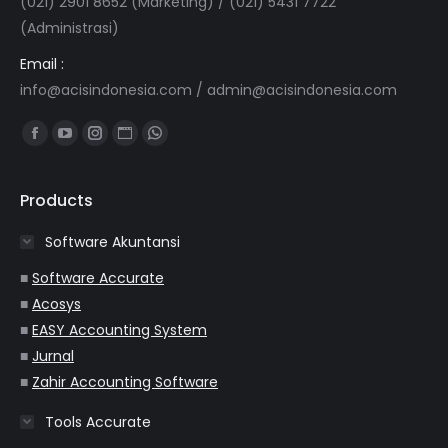
(021) 2901 8652 (Marketing) / (021) 5431 7722
(Administrasi)
Email :
info@acisindonesia.com
/
admin@acisindonesia.com
Find us on:
Facebook
YouTube
Instagram
Website
Whatsapp
page
page
page
page
page
opens
opens
opens
opens
opens
Products
in
in
in
in
in
Software Akuntansi
new
new
new
new
new
window
window
window
window
window
■
Software Accurate
■
Acosys
■
EASY Accounting System
■
Jurnal
■
Zahir Accounting Software
Tools Accurate