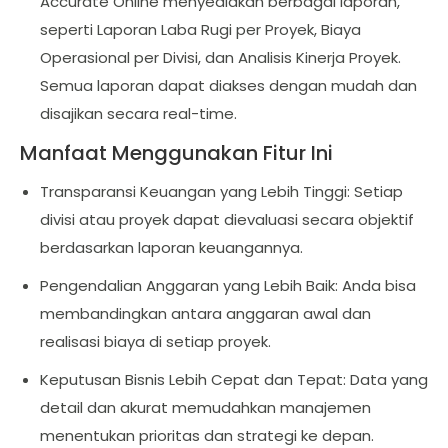
Accurate Online menyediakan berbagai laporan,
seperti Laporan Laba Rugi per Proyek, Biaya
Operasional per Divisi, dan Analisis Kinerja Proyek.
Semua laporan dapat diakses dengan mudah dan
disajikan secara real-time.
Manfaat Menggunakan Fitur Ini
Transparansi Keuangan yang Lebih Tinggi: Setiap
divisi atau proyek dapat dievaluasi secara objektif
berdasarkan laporan keuangannya.
Pengendalian Anggaran yang Lebih Baik: Anda bisa
membandingkan antara anggaran awal dan
realisasi biaya di setiap proyek.
Keputusan Bisnis Lebih Cepat dan Tepat: Data yang
detail dan akurat memudahkan manajemen
menentukan prioritas dan strategi ke depan.