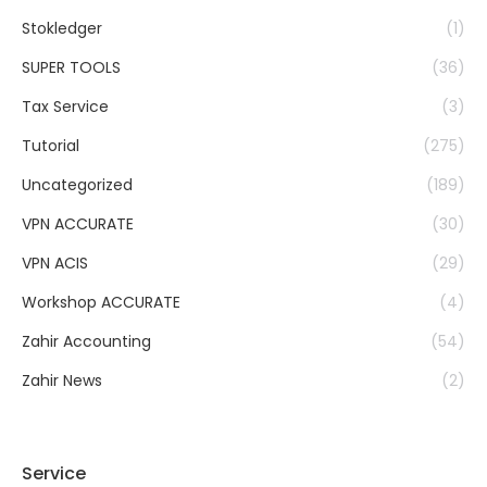
Stokledger
(1)
SUPER TOOLS
(36)
Tax Service
(3)
Tutorial
(275)
Uncategorized
(189)
VPN ACCURATE
(30)
VPN ACIS
(29)
Workshop ACCURATE
(4)
Zahir Accounting
(54)
Zahir News
(2)
Service