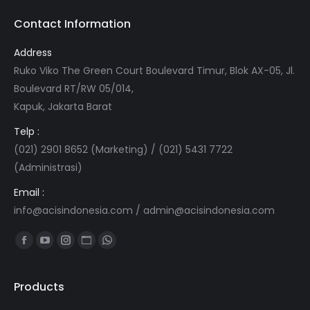
Contact Information
Address
Ruko Viko The Green Court Boulevard Timur, Blok AX-05, Jl.
Boulevard RT/RW 05/014,
Kapuk, Jakarta Barat
Telp :
(021) 2901 8652 (Marketing) / (021) 5431 7722
(Administrasi)
Email :
info@acisindonesia.com
/
admin@acisindonesia.com
Find us on:
Facebook
YouTube
Instagram
Website
Whatsapp
page
page
page
page
page
opens
opens
opens
opens
opens
Products
in
in
in
in
in