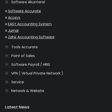
Software Akuntansi
new
new
new
new
new
window
window
window
window
window
■
Software Accurate
■
Acosys
■
EASY Accounting System
■
Jurnal
■
Zahir Accounting Software
Tools Accurate
Point of Sales
Software Payroll / HRIS
VPN ( Virtual Private Network )
Service
Network & Website
Latest News