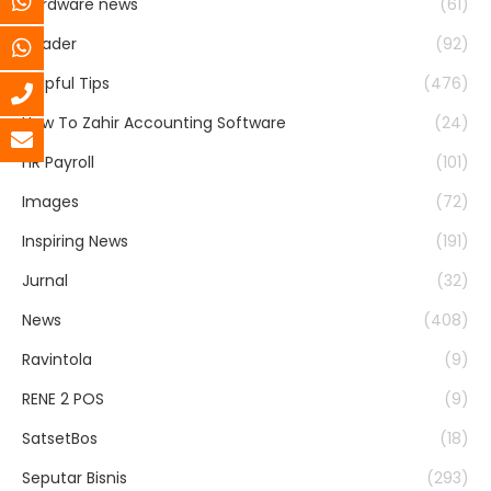
Hardware news
(61)
header
(92)
Helpful Tips
(476)
How To Zahir Accounting Software
(24)
HR Payroll
(101)
Images
(72)
Inspiring News
(191)
Jurnal
(32)
News
(408)
Ravintola
(9)
RENE 2 POS
(9)
SatsetBos
(18)
Seputar Bisnis
(293)