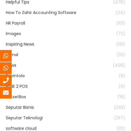
Helpful Tips
(476)
How To Zahir Accounting Software
(24)
HR Payroll
(101)
Images
(72)
Inspiring News
(191)
Jurnal
(32)
News
(408)
Ravintola
(9)
RENE 2 POS
(9)
SatsetBos
(18)
Seputar Bisnis
(293)
Seputar Teknologi
(257)
software cloud
(112)