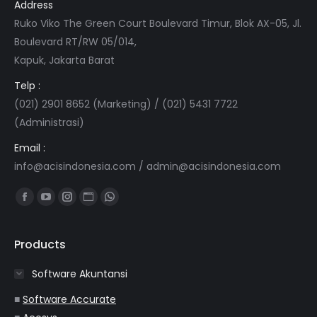
Address
Ruko Viko The Green Court Boulevard Timur, Blok AX-05, Jl.
Boulevard RT/RW 05/014,
Kapuk, Jakarta Barat
Telp :
(021) 2901 8652 (Marketing) / (021) 5431 7722
(Administrasi)
Email :
info@acisindonesia.com
/
admin@acisindonesia.com
Find us on:
Facebook
YouTube
Instagram
Website
Whatsapp
page
page
page
page
page
opens
opens
opens
opens
opens
Products
in
in
in
in
in
Software Akuntansi
new
new
new
new
new
window
window
window
window
window
■
Software Accurate