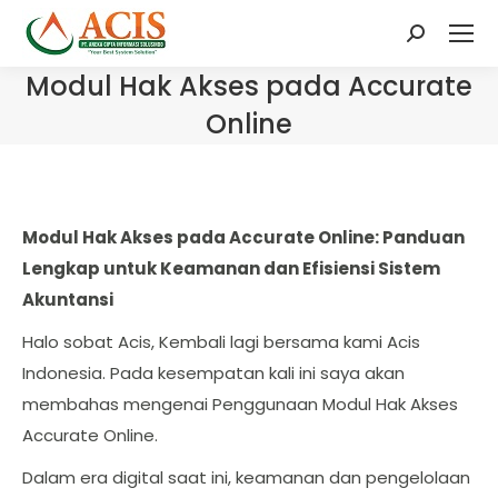
Search:
Modul Hak Akses pada Accurate
Online
Modul Hak Akses pada Accurate Online: Panduan
Lengkap untuk Keamanan dan Efisiensi Sistem
Akuntansi
Halo sobat Acis, Kembali lagi bersama kami Acis
Indonesia. Pada kesempatan kali ini saya akan
membahas mengenai Penggunaan Modul Hak Akses
Accurate Online.
Dalam era digital saat ini, keamanan dan pengelolaan