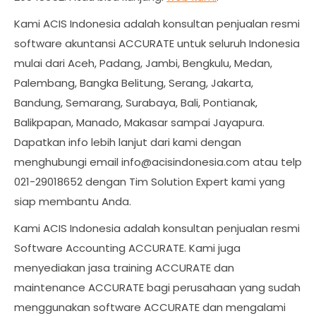
Kami ACIS Indonesia adalah konsultan penjualan resmi
software akuntansi ACCURATE untuk seluruh Indonesia
mulai dari Aceh, Padang, Jambi, Bengkulu, Medan,
Palembang, Bangka Belitung, Serang, Jakarta,
Bandung, Semarang, Surabaya, Bali, Pontianak,
Balikpapan, Manado, Makasar sampai Jayapura.
Dapatkan info lebih lanjut dari kami dengan
menghubungi email
info@acisindonesia.com
atau telp
021-29018652 dengan Tim Solution Expert kami yang
siap membantu Anda.
Kami ACIS Indonesia adalah konsultan penjualan resmi
Software Accounting ACCURATE. Kami juga
menyediakan jasa training ACCURATE dan
maintenance ACCURATE bagi perusahaan yang sudah
menggunakan software ACCURATE dan mengalami