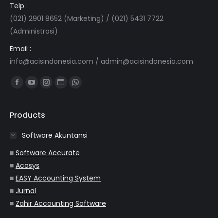
Telp :
(021) 2901 8652 (Marketing) / (021) 5431 7722
(Administrasi)
Email :
info@acisindonesia.com
/
admin@acisindonesia.com
Find us on:
Facebook
YouTube
Instagram
Website
Whatsapp
page
page
page
page
page
opens
opens
opens
opens
opens
Products
in
in
in
in
in
Software Akuntansi
new
new
new
new
new
window
window
window
window
window
■
Software Accurate
■
Acosys
■
EASY Accounting System
■
Jurnal
■
Zahir Accounting Software