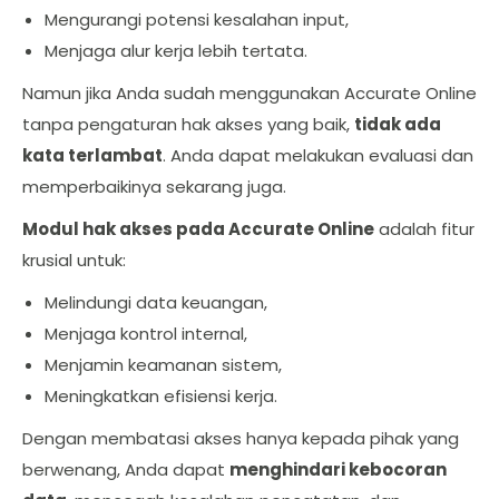
Mengurangi potensi kesalahan input,
Menjaga alur kerja lebih tertata.
Namun jika Anda sudah menggunakan Accurate Online
tanpa pengaturan hak akses yang baik,
tidak ada
kata terlambat
. Anda dapat melakukan evaluasi dan
memperbaikinya sekarang juga.
Modul hak akses pada Accurate Online
adalah fitur
krusial untuk:
Melindungi data keuangan,
Menjaga kontrol internal,
Menjamin keamanan sistem,
Meningkatkan efisiensi kerja.
Dengan membatasi akses hanya kepada pihak yang
berwenang, Anda dapat
menghindari kebocoran