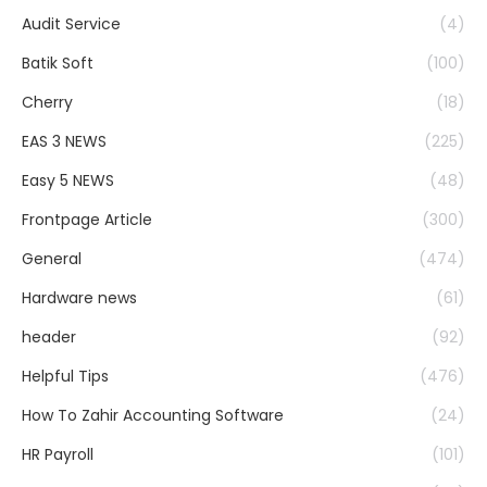
Audit Service
(4)
Batik Soft
(100)
Cherry
(18)
EAS 3 NEWS
(225)
Easy 5 NEWS
(48)
Frontpage Article
(300)
General
(474)
Hardware news
(61)
header
(92)
Helpful Tips
(476)
How To Zahir Accounting Software
(24)
HR Payroll
(101)