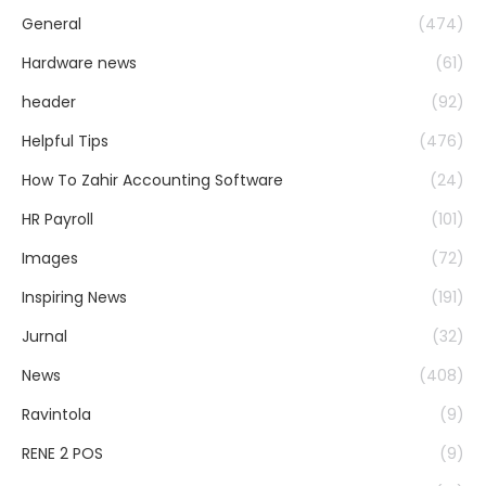
General
(474)
Hardware news
(61)
header
(92)
Helpful Tips
(476)
How To Zahir Accounting Software
(24)
HR Payroll
(101)
Images
(72)
Inspiring News
(191)
Jurnal
(32)
News
(408)
Ravintola
(9)
RENE 2 POS
(9)