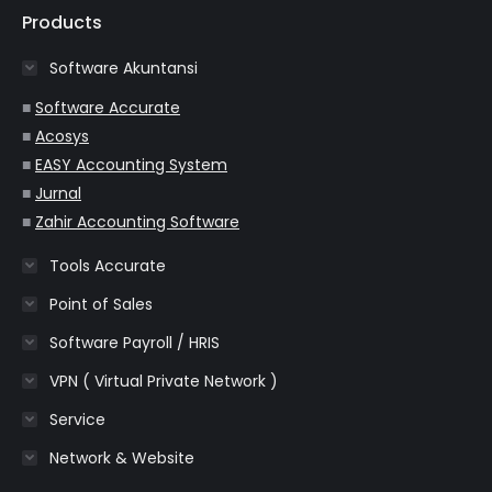
opens
opens
opens
opens
opens
Products
in
in
in
in
in
Software Akuntansi
new
new
new
new
new
window
window
window
window
window
■
Software Accurate
■
Acosys
■
EASY Accounting System
■
Jurnal
■
Zahir Accounting Software
Tools Accurate
Point of Sales
Software Payroll / HRIS
VPN ( Virtual Private Network )
Service
Network & Website