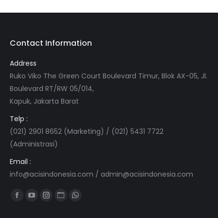
Contact Information
Address
Ruko Viko The Green Court Boulevard Timur, Blok AX-05, Jl.
Boulevard RT/RW 05/014,
Kapuk, Jakarta Barat
Telp :
(021) 2901 8652 (Marketing) / (021) 5431 7722
(Administrasi)
Email :
info@acisindonesia.com
/
admin@acisindonesia.com
Find us on:
Facebook
YouTube
Instagram
Website
Whatsapp
page
page
page
page
page