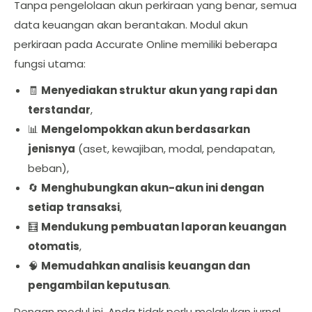
Tanpa pengelolaan akun perkiraan yang benar, semua
data keuangan akan berantakan. Modul akun
perkiraan pada Accurate Online memiliki beberapa
fungsi utama:
🧾
Menyediakan struktur akun yang rapi dan
terstandar
,
📊
Mengelompokkan akun berdasarkan
jenisnya
(aset, kewajiban, modal, pendapatan,
beban),
🔄
Menghubungkan akun-akun ini dengan
setiap transaksi
,
🧮
Mendukung pembuatan laporan keuangan
otomatis
,
🧠
Memudahkan analisis keuangan dan
pengambilan keputusan
.
Dengan modul ini, Anda tidak perlu melakukan jurnal