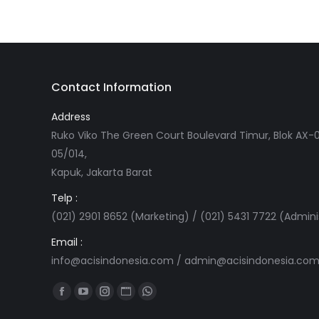
Contact Information
Address
Ruko Viko The Green Court Boulevard Timur, Blok AX-0
05/014,
Kapuk, Jakarta Barat
Telp :
(021) 2901 8652 (Marketing) / (021) 5431 7722 (Admini
Email :
info@acisindonesia.com
/
admin@acisindonesia.co
Find us on:
Facebook
YouTube
Instagram
Website
Whatsapp
page
page
page
page
page