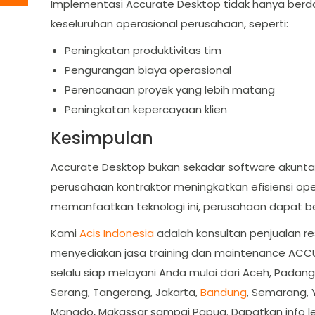
Implementasi Accurate Desktop tidak hanya ber
keseluruhan operasional perusahaan, seperti:
Peningkatan produktivitas tim
Pengurangan biaya operasional
Perencanaan proyek yang lebih matang
Peningkatan kepercayaan klien
Kesimpulan
Accurate Desktop bukan sekadar software akunta
perusahaan kontraktor meningkatkan efisiensi op
memanfaatkan teknologi ini, perusahaan dapat bersa
Kami
Acis Indonesia
adalah konsultan penjualan r
menyediakan jasa training dan maintenance ACCU
selalu siap melayani Anda mulai dari Aceh, Padang
Serang, Tangerang, Jakarta,
Bandung
, Semarang, 
Manado, Makassar sampai Papua. Dapatkan info le