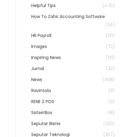
Helpful Tips
(476)
How To Zahir Accounting Software
(24)
HR Payroll
(101)
Images
(72)
Inspiring News
(191)
Jurnal
(32)
News
(408)
Ravintola
(9)
RENE 2 POS
(9)
SatsetBos
(18)
Seputar Bisnis
(293)
Seputar Teknologi
(257)