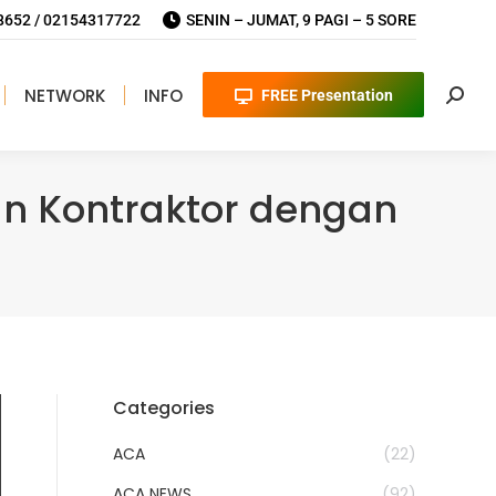
652 / 02154317722
SENIN – JUMAT, 9 PAGI – 5 SORE
NETWORK
INFO
FREE Presentation
Searc
an Kontraktor dengan
Categories
ACA
(22)
ACA NEWS
(92)