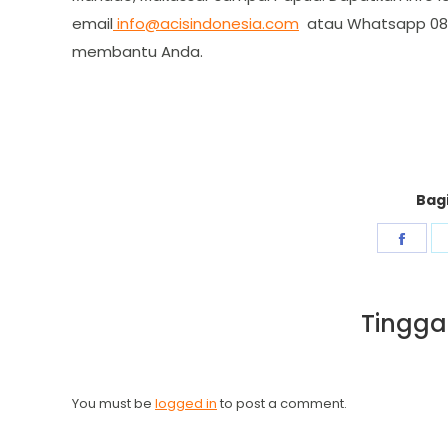
email
info@acisindonesia.com
atau Whatsapp 087
membantu Anda.
Bagi
Shar
on
Fac
Tingga
You must be
logged in
to post a comment.