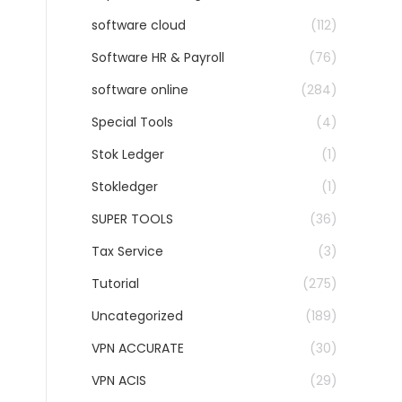
software cloud
(112)
Software HR & Payroll
(76)
software online
(284)
Special Tools
(4)
Stok Ledger
(1)
Stokledger
(1)
SUPER TOOLS
(36)
Tax Service
(3)
Tutorial
(275)
Uncategorized
(189)
VPN ACCURATE
(30)
VPN ACIS
(29)