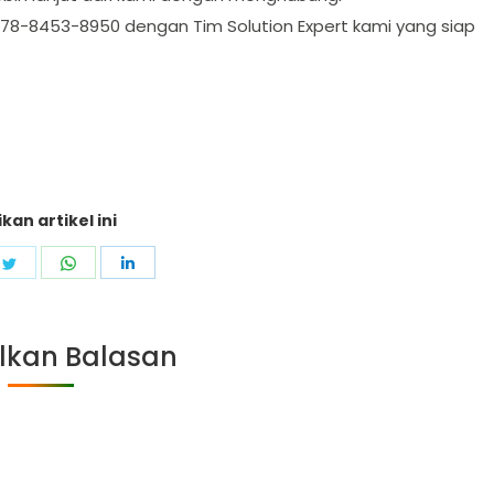
8-8453-8950 dengan Tim Solution Expert kami yang siap
kan artikel ini
e
Share
Share
Share
on
on
on
ebook
Twitter
WhatsApp
LinkedIn
lkan Balasan