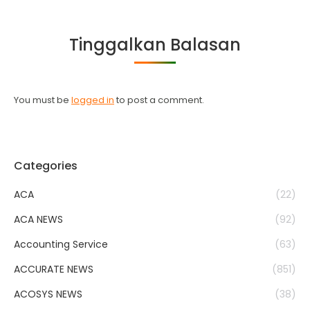
on
on
on
on
Facebook
Twitter
WhatsApp
LinkedIn
Tinggalkan Balasan
You must be
logged in
to post a comment.
Categories
ACA
(22)
ACA NEWS
(92)
Accounting Service
(63)
ACCURATE NEWS
(851)
ACOSYS NEWS
(38)