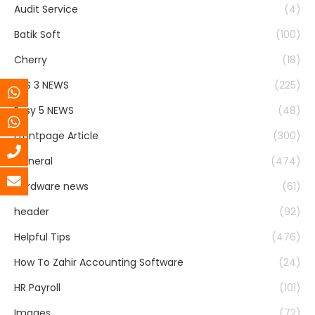
Audit Service
(4)
Batik Soft
(100)
Cherry
(18)
EAS 3 NEWS
(225)
Easy 5 NEWS
(48)
Frontpage Article
(300)
General
(474)
Hardware news
(61)
header
(92)
Helpful Tips
(476)
How To Zahir Accounting Software
(24)
HR Payroll
(101)
Images
(72)