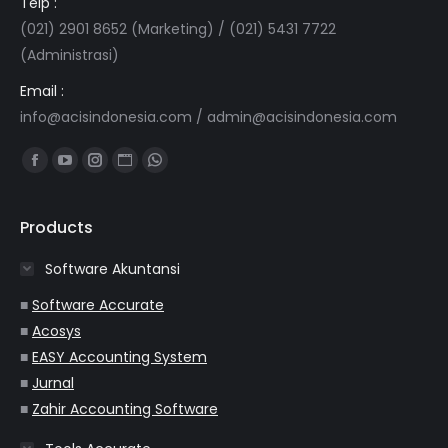
Telp :
(021) 2901 8652 (Marketing) / (021) 5431 7722
(Administrasi)
Email :
info@acisindonesia.com
/
admin@acisindonesia.com
Find us on:
Facebook
YouTube
Instagram
Website
Whatsapp
page
page
page
page
page
opens
opens
opens
opens
opens
Products
in
in
in
in
in
Software Akuntansi
new
new
new
new
new
window
window
window
window
window
■
Software Accurate
■
Acosys
■
EASY Accounting System
■
Jurnal
■
Zahir Accounting Software