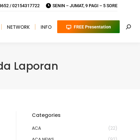
652 / 02154317722
SENIN – JUMAT, 9 PAGI – 5 SORE
NETWORK
INFO
FREE Presentation
Searc
da Laporan
Categories
ACA
(22)
ACA NEWS
(92)