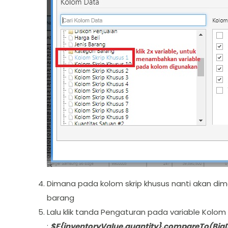
Dimana pada kolom skrip khusus nanti akan di
barang
Lalu klik tanda Pengaturan pada variable Kolom Sk
:
$F{inventoryValue.quantity}.compareTo(BigD