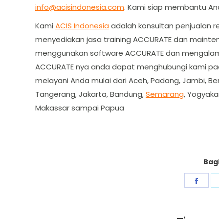
info@acisindonesia.com
. Kami siap membantu And
Kami
ACIS Indonesia
adalah konsultan penjualan 
menyediakan jasa training ACCURATE dan maint
menggunakan software ACCURATE dan mengalami 
ACCURATE nya anda dapat menghubungi kami pad
melayani Anda mulai dari Aceh, Padang, Jambi, Be
Tangerang, Jakarta, Bandung,
Semarang
, Yogyaka
Makassar sampai Papua
Bagi
Shar
on
Fac