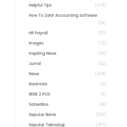
Helpful Tips
(476)
How To Zahir Accounting Software
(24)
HR Payroll
(101)
Images
(72)
Inspiring News
(191)
Jurnal
(32)
News
(408)
Ravintola
(9)
RENE 2 POS
(9)
SatsetBos
(18)
Seputar Bisnis
(293)
Seputar Teknologi
(257)