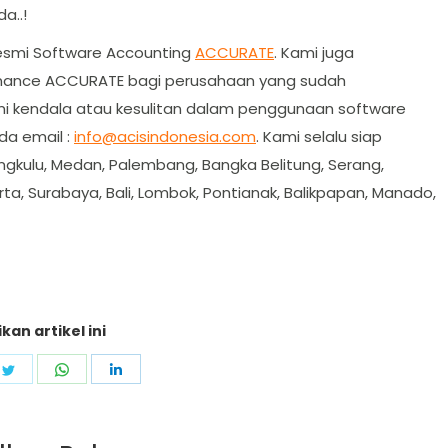
a..!
resmi Software Accounting
ACCURATE
. Kami juga
enance ACCURATE bagi perusahaan yang sudah
kendala atau kesulitan dalam penggunaan software
a email :
info@acisindonesia.com
. Kami selalu siap
ngkulu, Medan, Palembang, Bangka Belitung, Serang,
rta, Surabaya, Bali, Lombok, Pontianak, Balikpapan, Manado,
kan artikel ini
e
Share
Share
Share
on
on
on
ebook
Twitter
WhatsApp
LinkedIn