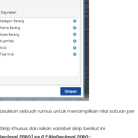
masukkan sebuah rumus untuk menampilkan nilai satuan per
rip Khusus dan isikan variabel skrip berikut ini
ecimal.ZERO) == 0 ? BigDecimal.ZERO :