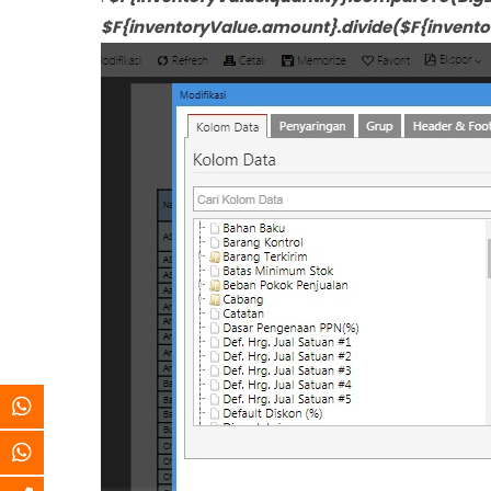
$F{inventoryValue.amount}.divide($F{invent