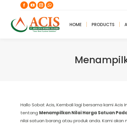
Facebook
YouTube
Instagram
Whatsapp
page
page
page
page
opens
opens
opens
opens
HOME
PRODUCTS
in
in
in
in
new
new
new
new
window
window
window
window
Menampilk
Hallo Sobat Acis, Kembali lagi bersama kami Aci
tentang
Menampilkan Nilai Harga Satuan Pad
nilai satuan barang atau produk anda. Kami ak