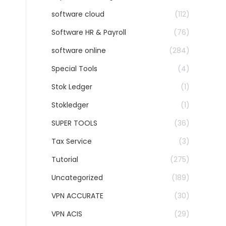
software cloud
(112)
Software HR & Payroll
(76)
software online
(284)
Special Tools
(4)
Stok Ledger
(1)
Stokledger
(1)
SUPER TOOLS
(36)
Tax Service
(3)
Tutorial
(275)
Uncategorized
(189)
VPN ACCURATE
(30)
VPN ACIS
(29)