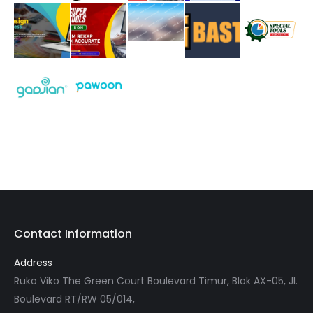
Contact Information
Address
Ruko Viko The Green Court Boulevard Timur, Blok AX-05, Jl.
Boulevard RT/RW 05/014,