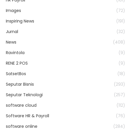
HR Payroll
(101)
Images
(72)
Inspiring News
(191)
Jurnal
(32)
News
(408)
Ravintola
(9)
RENE 2 POS
(9)
SatsetBos
(18)
Seputar Bisnis
(293)
Seputar Teknologi
(257)
software cloud
(112)
Software HR & Payroll
(76)
software online
(284)