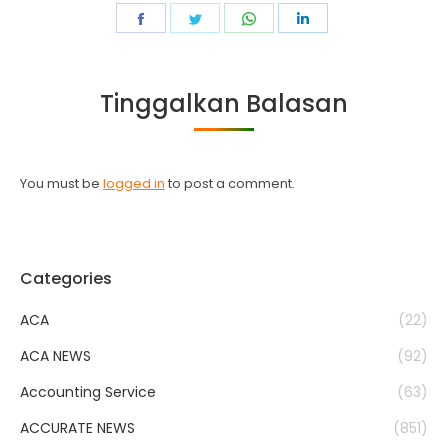
Share
Share
Share
Share
on
on
on
on
Facebook
Twitter
WhatsApp
LinkedIn
Tinggalkan Balasan
You must be
logged in
to post a comment.
Categories
ACA
(22)
ACA NEWS
(92)
Accounting Service
(63)
ACCURATE NEWS
(851)