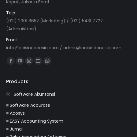
Kapuk, Jakarta Barat
Telp :
(021) 2901 8652 (Marketing) / (021) 5431 7722
(Administrasi)
Email :
info@acisindonesia.com
/
admin@acisindonesia.com
Find us on:
Facebook
YouTube
Instagram
Website
Whatsapp
page
page
page
page
page
opens
opens
opens
opens
opens
Products
in
in
in
in
in
Software Akuntansi
new
new
new
new
new
window
window
window
window
window
■
Software Accurate
■
Acosys
■
EASY Accounting System
■
Jurnal
■
Zahir Accounting Software